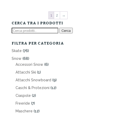
originale
attuale
era:
è:
1
2
→
499,00€.
399,00€.
CERCA TRA I PRODOTTI
Cerca:
Cerca
FILTRA PER CATEGORIA
Skate
(76)
Snow
(68)
Accessori Snow
(6)
Attacchi Ski
(1)
Attacchi Snowboard
(9)
Caschi & Protezioni
(12)
Ciaspole
(2)
Freeride
(7)
Maschere
(12)