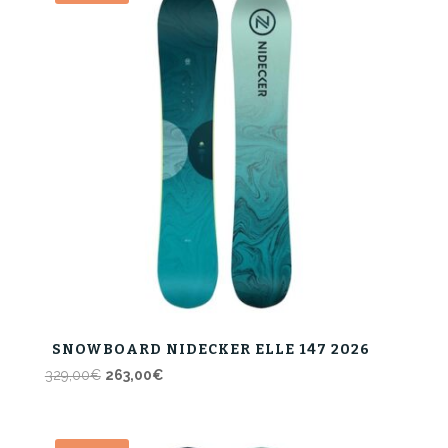
349,00€.
279,00€.
SNOWBOARD NIDECKER ELLE 147 2026
Il
Il
329,00
€
263,00
€
prezzo
prezzo
originale
attuale
era:
è: