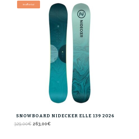
era:
è:
In offerta!
329,00€.
263,00€.
SNOWBOARD NIDECKER ELLE 139 2026
Il
Il
329,00
€
263,00
€
prezzo
prezzo
originale
attuale