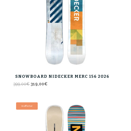
SNOWBOARD NIDECKER MERC 156 2026
Il
Il
399,00
€
319,00
€
prezzo
prezzo
originale
attuale
era:
è:
In offerta!
399,00€.
319,00€.