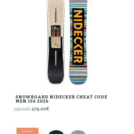
SNOWBOARD NIDECKER CHEAT CODE
MEN 156 2026
Il
Il
349,00
€
279,00
€
prezzo
prezzo
originale
attuale
era:
è:
In offerta!