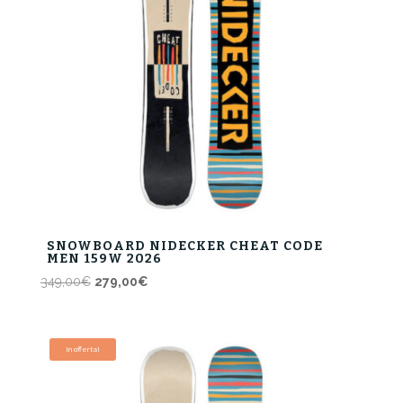
SNOWBOARD NIDECKER CHEAT CODE
MEN 159W 2026
Il
Il
349,00
€
279,00
€
prezzo
prezzo
originale
attuale
era:
è:
In offerta!
349,00€.
279,00€.