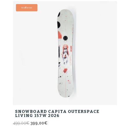
era:
è:
In offerta!
329,00€.
263,00€.
SNOWBOARD CAPITA OUTERSPACE
LIVING 157W 2026
Il
Il
499,00
€
399,00
€
prezzo
prezzo