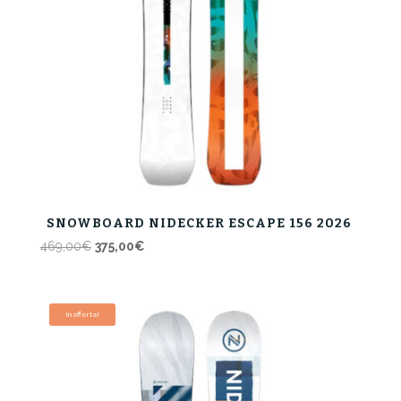
SNOWBOARD NIDECKER ESCAPE 156 2026
Il
Il
469,00
€
375,00
€
prezzo
prezzo
originale
attuale
era:
è:
In offerta!
469,00€.
375,00€.