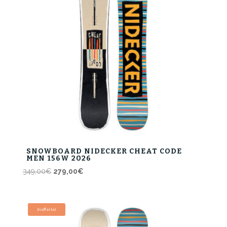
SNOWBOARD NIDECKER CHEAT CODE
MEN 156W 2026
Il
Il
349,00
€
279,00
€
prezzo
prezzo
originale
attuale
era:
è:
In offerta!
349,00€.
279,00€.