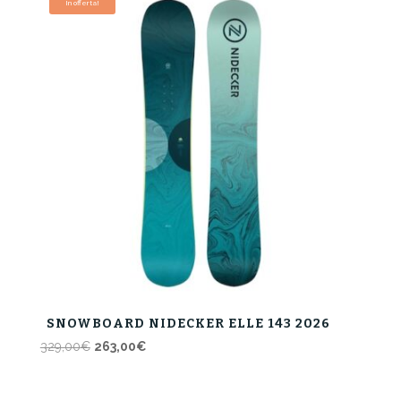
In offerta!
329,00€.
263,00€.
SNOWBOARD NIDECKER ELLE 143 2026
Il
Il
329,00
€
263,00
€
prezzo
prezzo
originale
attuale