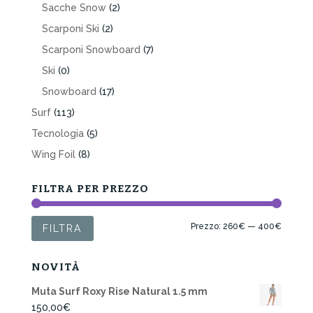
Sacche Snow
(2)
Scarponi Ski
(2)
Scarponi Snowboard
(7)
Ski
(0)
Snowboard
(17)
Surf
(113)
Tecnologia
(5)
Wing Foil
(8)
FILTRA PER PREZZO
Prezzo
Prezzo
Prezzo:
260€
—
400€
FILTRA
Min
Max
NOVITÀ
Muta Surf Roxy Rise Natural 1.5 mm
150,00
€