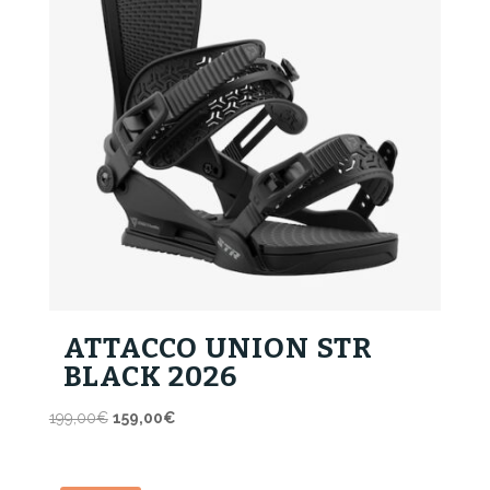
ATTACCO UNION STR
BLACK 2026
Il
Il
199,00
€
159,00
€
prezzo
prezzo
originale
attuale