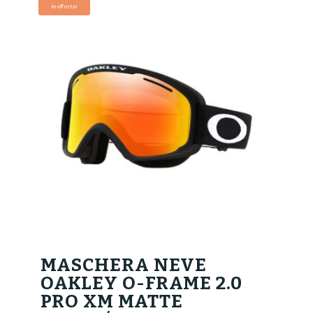
era:
è:
In offerta!
199,00€.
159,00€.
MASCHERA NEVE
OAKLEY O-FRAME 2.0
PRO XM MATTE