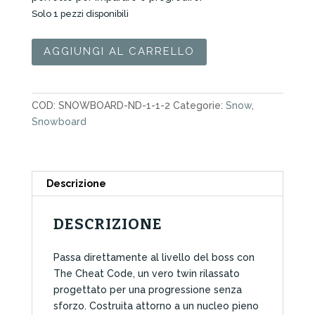
349,00€.
279,00€.
Solo 1 pezzi disponibili
Snowboard
AGGIUNGI AL CARRELLO
Nidecker
Cheat
Code
COD:
SNOWBOARD-ND-1-1-2
Categorie:
Snow
,
Men
Snowboard
156W
2026
quantità
Descrizione
DESCRIZIONE
Passa direttamente al livello del boss con
The Cheat Code, un vero twin rilassato
progettato per una progressione senza
sforzo. Costruita attorno a un nucleo pieno