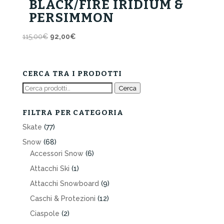
BLACK/FIRE IRIDIUM &
PERSIMMON
Il
Il
115,00
€
92,00
€
prezzo
prezzo
originale
attuale
era:
è:
CERCA TRA I PRODOTTI
115,00€.
92,00€.
Cerca:
Cerca
FILTRA PER CATEGORIA
Skate
(77)
Snow
(68)
Accessori Snow
(6)
Attacchi Ski
(1)
Attacchi Snowboard
(9)
Caschi & Protezioni
(12)
Ciaspole
(2)