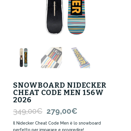
SNOWBOARD NIDECKER
CHEAT CODE MEN 156W
2026
Il
Il
349,00
€
279,00
€
prezzo
prezzo
originale
attuale
Il Nidecker Cheat Code Men è lo snowboard
era:
è:
perfetto per imparare e progredire!