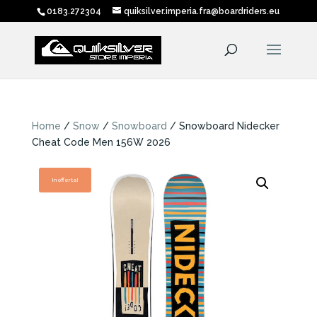
0183.272304
quiksilver.imperia.fra@boardriders.eu
Home
/
Snow
/
Snowboard
/ Snowboard Nidecker
Cheat Code Men 156W 2026
In offerta!