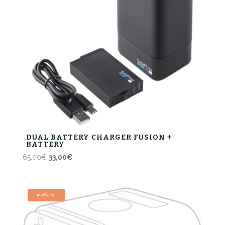
DUAL BATTERY CHARGER FUSION +
BATTERY
Il
Il
65,00
€
33,00
€
prezzo
prezzo
originale
attuale
era:
è:
In offerta!
65,00€.
33,00€.