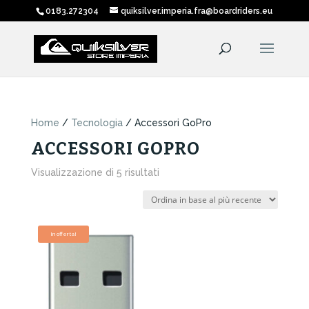
0183.272304
quiksilver.imperia.fra@boardriders.eu
Home
/
Tecnologia
/ Accessori GoPro
ACCESSORI GOPRO
Ordina
Visualizzazione di 5 risultati
in
base
al
più
In offerta!
recente