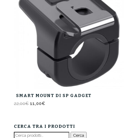
SMART MOUNT DI SP GADGET
Il
Il
22,00
€
11,00
€
prezzo
prezzo
originale
attuale
era:
è:
CERCA TRA I PRODOTTI
22,00€.
11,00€.
Cerca:
Cerca