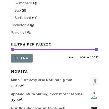
Skimboard
(4)
Sup
(8)
Surfboard
(11)
Tecnologia
(5)
Wing Foil
(8)
FILTRA PER PREZZO
Prezzo
Prezzo
Prezzo:
10€
—
200€
FILTRA
Min
Max
NOVITÀ
Muta Surf Roxy Rise Natural 1.5 mm
150,00
€
Appendi Muta Surflogic con moschettone
35,00
€
Grip Koalition Barrel Two Black