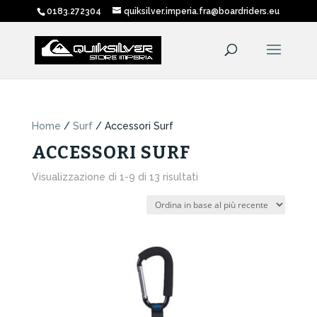
0183.272304
quiksilver.imperia.fra@boardriders.eu
Home
/
Surf
/ Accessori Surf
ACCESSORI SURF
Ordina
Visualizzazione di 1-9 di 13 risultati
in
base
al
più
recente