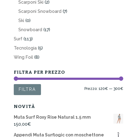
Scarponi Ski
(2)
Scarponi Snowboard
(7)
Ski
(0)
Snowboard
(17)
Surf
(113)
Tecnologia
(5)
Wing Foil
(8)
FILTRA PER PREZZO
Prezzo
Prezzo
Prezzo:
120€
—
300€
FILTRA
Min
Max
NOVITÀ
Muta Surf Roxy Rise Natural 1.5 mm
150,00
€
Appendi Muta Surflogic con moschettone