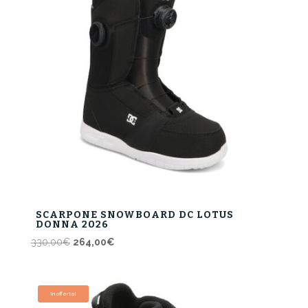
SCARPONE SNOWBOARD DC LOTUS
DONNA 2026
Il
Il
330,00
€
264,00
€
prezzo
prezzo
originale
attuale
era:
è:
In offerta!
330,00€.
264,00€.