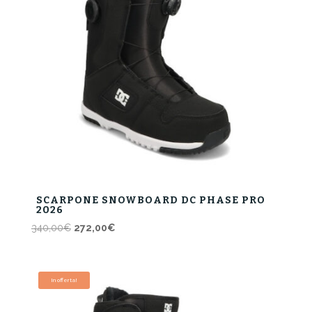
SCARPONE SNOWBOARD DC PHASE PRO
2026
Il
Il
340,00
€
272,00
€
prezzo
prezzo
originale
attuale
era:
è:
In offerta!
340,00€.
272,00€.