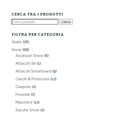
prezzo
prezzo
originale
attuale
era:
è:
CERCA TRA I PRODOTTI
259,00€.
129,00€.
Cerca:
Cerca
FILTRA PER CATEGORIA
Skate
(76)
Snow
(68)
Accessori Snow
(6)
Attacchi Ski
(1)
Attacchi Snowboard
(9)
Caschi & Protezioni
(12)
Ciaspole
(2)
Freeride
(7)
Maschere
(12)
Sacche Snow
(2)