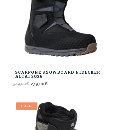
SCARPONE SNOWBOARD NIDECKER
ALTAI 2026
Il
Il
349,00
€
279,00
€
prezzo
prezzo
originale
attuale
era:
è:
In offerta!
349,00€.
279,00€.