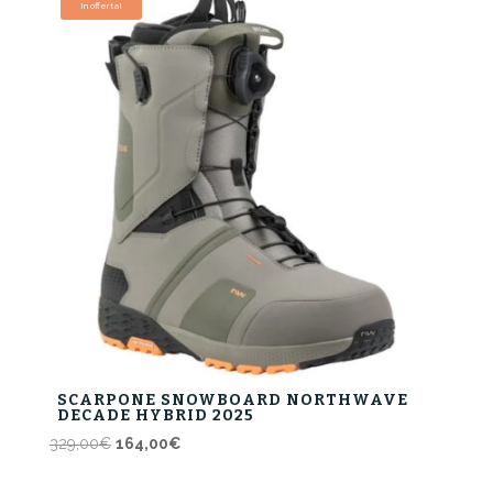
In offerta!
240,00€.
192,00€.
SCARPONE SNOWBOARD NORTHWAVE
DECADE HYBRID 2025
Il
Il
329,00
€
164,00
€
prezzo
prezzo