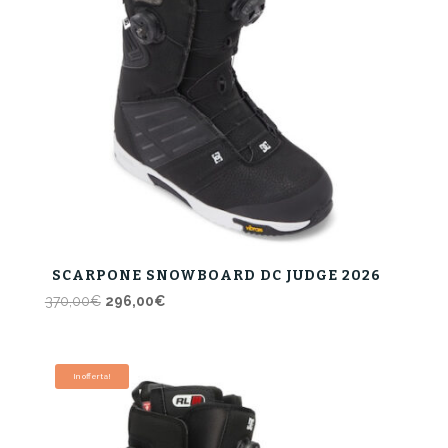
SCARPONE SNOWBOARD DC JUDGE 2026
Il
Il
370,00
€
296,00
€
prezzo
prezzo
originale
attuale
era:
è:
In offerta!
370,00€.
296,00€.