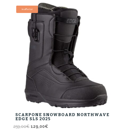
originale
attuale
era:
è:
In offerta!
329,00€.
164,00€.
SCARPONE SNOWBOARD NORTHWAVE
EDGE SLS 2025
Il
Il
259,00
€
129,00
€