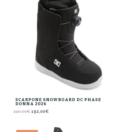
SCARPONE SNOWBOARD DC PHASE
DONNA 2026
Il
Il
240,00
€
192,00
€
prezzo
prezzo
originale
attuale
era:
è: