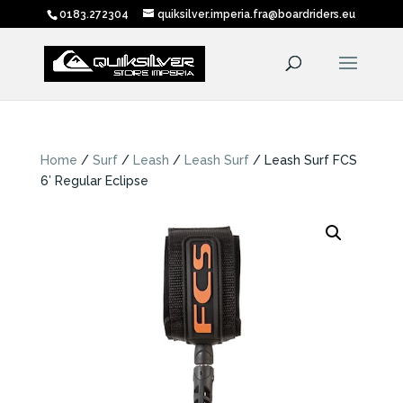
0183.272304
quiksilver.imperia.fra@boardriders.eu
Home
/
Surf
/
Leash
/
Leash Surf
/ Leash Surf FCS
6′ Regular Eclipse