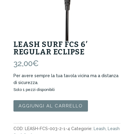
LEASH SURF FCS 6′
REGULAR ECLIPSE
32,00
€
Per avere sempre la tua tavola vicina ma a distanza
di sicurezza.
Solo 1 pezzi disponibili
Leash
AGGIUNGI AL CARRELLO
Surf
FCS
6'
COD:
LEASH-FCS-003-2-1-4
Categorie:
Leash
,
Leash
Regular