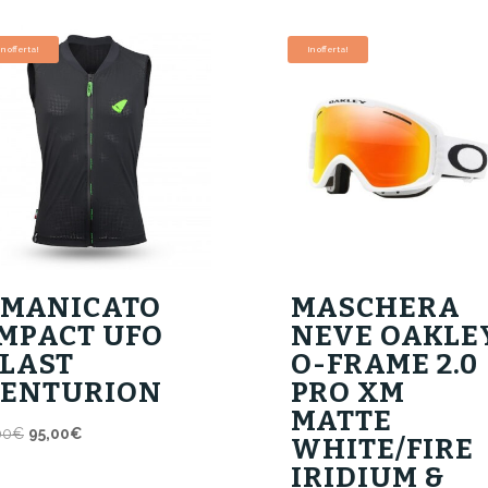
In offerta!
In offerta!
SMANICATO
MASCHERA
MPACT UFO
NEVE OAKLE
LAST
O-FRAME 2.0
CENTURION
PRO XM
MATTE
Il
Il
00
€
95,00
€
WHITE/FIRE
prezzo
prezzo
IRIDIUM &
originale
attuale