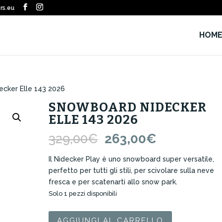
rs.eu
HOM
cker Elle 143 2026
SNOWBOARD NIDECKER
ELLE 143 2026
Il
Il
329,00
€
263,00
€
prezzo
prezzo
originale
attuale
Il Nidecker Play è uno snowboard super versatile,
era:
è:
perfetto per tutti gli stili, per scivolare sulla neve
329,00€.
263,00€.
fresca e per scatenarti allo snow park.
Solo 1 pezzi disponibili
Snowboard
AGGIUNGI AL CARRELLO