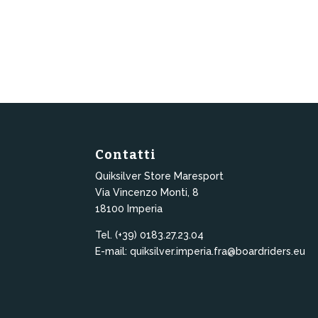
179,00€.
143,00€.
Contatti
Quiksilver Store Maresport
Via Vincenzo Monti, 8
18100 Imperia
Tel. (+39) 0183.27.23.04
E-mail: quiksilver.imperia.fra@boardriders.eu