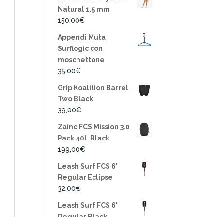
Natural 1.5 mm
150,00
€
Appendi Muta
Surflogic con
moschettone
35,00
€
Grip Koalition Barrel
Two Black
39,00
€
Zaino FCS Mission 3.0
Pack 40L Black
199,00
€
Leash Surf FCS 6'
Regular Eclipse
32,00
€
Leash Surf FCS 6'
Regular Black