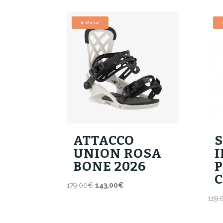
In offerta!
ATTACCO
UNION ROSA
I
BONE 2026
P
Il
Il
179,00
€
143,00
€
prezzo
prezzo
119,
originale
attuale
era:
è: