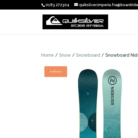
0183.272304
quiksilver.imperia.fra@boardride
Home
/
Snow
/
Snowboard
/ Snowboard Nide
In offerta!