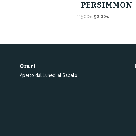
PERSIMMON
era:
è:
119,00€.
95,00€.
Il
Il
115,00
€
92,00
€
prezzo
prezzo
originale
attuale
era:
è:
115,00€.
92,00€.
Orari
Aperto dal Lunedì al Sabato