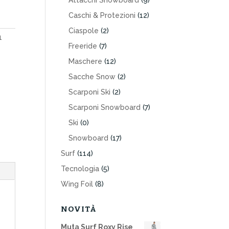
Attacchi Snowboard
(9)
Caschi & Protezioni
(12)
Ciaspole
(2)
1
Freeride
(7)
Maschere
(12)
Sacche Snow
(2)
Scarponi Ski
(2)
Scarponi Snowboard
(7)
Ski
(0)
Snowboard
(17)
Surf
(114)
Tecnologia
(5)
Wing Foil
(8)
NOVITÀ
Muta Surf Roxy Rise