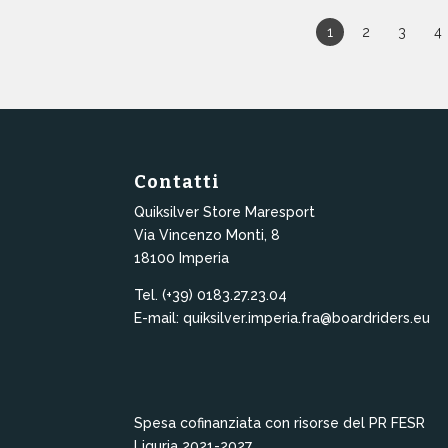
ra:
è:
era:
è:
ha
29,00€.
263,00€.
70,00€.
56,00€.
1
2
3
4
più
varianti.
Le
opzioni
possono
essere
scelte
Contatti
nella
Quiksilver Store Maresport
pagina
Via Vincenzo Monti, 8
del
18100 Imperia
prodotto
Tel. (+39) 0183.27.23.04
E-mail: quiksilver.imperia.fra@boardriders.eu
Spesa cofinanziata con risorse del PR FESR
Liguria 2021-2027