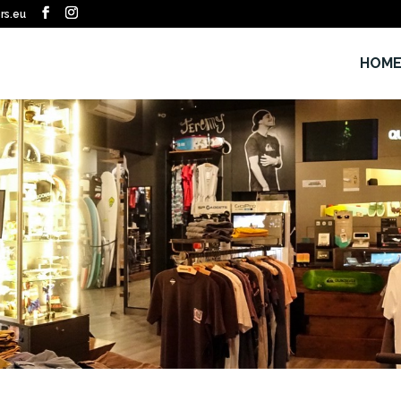
rs.eu
HOM