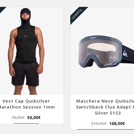
A
OFFERTA
Vest Cap Quiksilver
Maschera Neve Quiksil
Marathon Session 1mm
Switchback Clux Adapt
Silver S1S3
Il
Il
70,00
€
56,00
€
prezzo
prezzo
Il
Il
210,00
€
168,00
€
Questo
originale
attuale
prezzo
pre
Scegli
prodotto