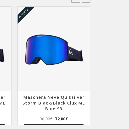
OFFERTA
OFFERTA
ver
Maschera Neve Quiksilver
Mascher
 ML
Storm Black/Black Clux ML
Quiksilve
Blue S3
Check/Clux
Il
Il
90,00
€
72,00
€
50,00
zzo
prezzo
prezzo