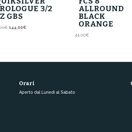
QUIKSILVER
FCS 8′
ROLOGUE 3/2
ALLROUND
Z GBS
BLACK
ORANGE
Il
Il
00
€
144,00
€
prezzo
prezzo
44,00
€
originale
attuale
era:
è:
180,00€.
144,00€.
Orari
Aperto dal Lunedì al Sabato