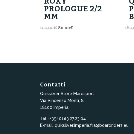
ROXY
PROLOGUE 2/2
P
MM
B
Il
Il
100,00
€
80,00
€
180,
prezzo
prezzo
originale
attuale
era:
è:
100,00€.
80,00€.
Contatti
Quiksilver Store Maresport
Via Vincenzo Monti, 8
18100 Imperia
Tel. (+39) 0183.27.23.04
E-mail: quiksilver.imperia.fra@boardriders.eu