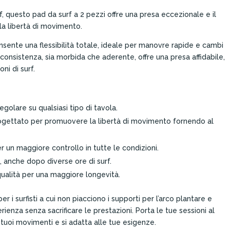
urf, questo pad da surf a 2 pezzi offre una presa eccezionale e il
 libertà di movimento.
nsente una flessibilità totale, ideale per manovre rapide e cambi
consistenza, sia morbida che aderente, offre una presa affidabile,
ni di surf.
regolare su qualsiasi tipo di tavola.
rogettato per promuovere la libertà di movimento fornendo al
r un maggiore controllo in tutte le condizioni.
, anche dopo diverse ore di surf.
 qualità per una maggiore longevità.
r i surfisti a cui non piacciono i supporti per l’arco plantare e
ienza senza sacrificare le prestazioni. Porta le tue sessioni al
 tuoi movimenti e si adatta alle tue esigenze.