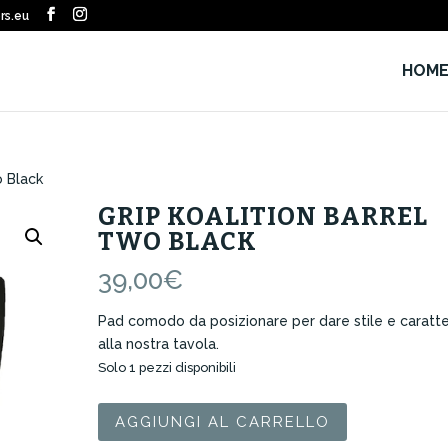
rs.eu
HOM
o Black
GRIP KOALITION BARREL
TWO BLACK
39,00
€
Pad comodo da posizionare per dare stile e caratt
alla nostra tavola.
Solo 1 pezzi disponibili
Grip
AGGIUNGI AL CARRELLO
Koalition