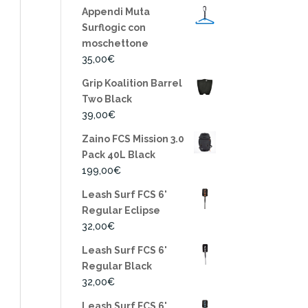
Appendi Muta
Surflogic con
moschettone
35,00
€
Grip Koalition Barrel
Two Black
39,00
€
Zaino FCS Mission 3.0
Pack 40L Black
199,00
€
Leash Surf FCS 6'
Regular Eclipse
32,00
€
Leash Surf FCS 6'
Regular Black
32,00
€
Leash Surf FCS 6'