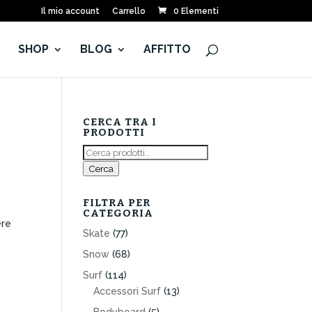
Il mio account
Carrello
0 Elementi
E
SHOP
BLOG
AFFITTO
CERCA TRA I
PRODOTTI
Cerca:
Cerca
FILTRA PER
CATEGORIA
ere
Skate
(77)
Snow
(68)
Surf
(114)
Accessori Surf
(13)