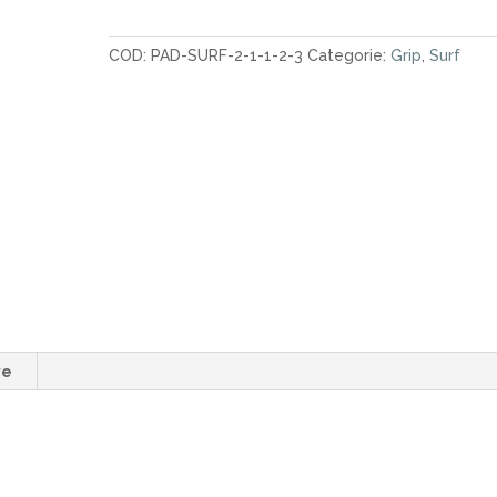
Barrel
Two
COD:
PAD-SURF-2-1-1-2-3
Categorie:
Grip
,
Surf
Black
quantità
ve