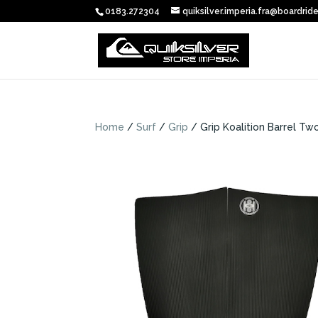
0183.272304
quiksilver.imperia.fra@boardride
Home
/
Surf
/
Grip
/ Grip Koalition Barrel Tw