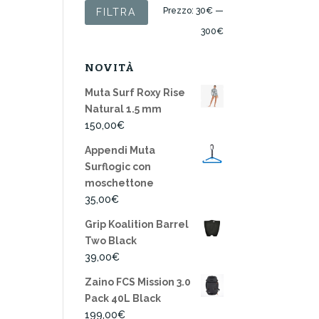
Prezzo
Prezzo
Prezzo:
30€
—
FILTRA
Min
Max
300€
NOVITÀ
Muta Surf Roxy Rise
Natural 1.5 mm
150,00
€
Appendi Muta
Surflogic con
moschettone
35,00
€
Grip Koalition Barrel
Two Black
39,00
€
Zaino FCS Mission 3.0
Pack 40L Black
199,00
€