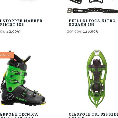
I STOPPER MARKER
PELLI DI FOCA NITRO
PINIST 105
SQUASH 159
Il
Il
Il
Il
00
€
42,00
€
209,00
€
146,00
€
prezzo
prezzo
prezzo
prezzo
originale
attuale
originale
attuale
era:
è:
era:
è:
60,00€.
42,00€.
209,00€.
146,00€.
In offerta!
ARPONE TECNICA
CIASPOLE TSL 325 RID