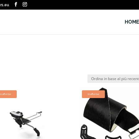
rs.eu
HOM
In offerta!
In offerta!