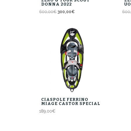
ZERO G TOUR SCOUT
ZE
DONNA 2022
UO
Il
Il
600,00
€
300,00
€
600
prezzo
prezzo
originale
attuale
era:
è:
600,00€.
300,00€.
CIASPOLE FERRINO
MIAGE CASTOR SPECIAL
189,00
€