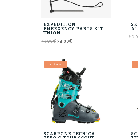
EXPEDITION
SK
EMERGENCY PARTS KIT
AL
UNION
60,
Il
Il
49,00
€
34,00
€
prezzo
prezzo
originale
attuale
era:
è:
In offerta!
49,00€.
34,00€.
SCARPONE TECNICA
SC