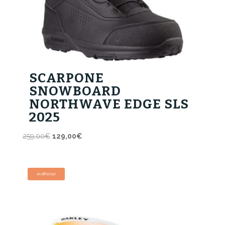
SCARPONE
SNOWBOARD
NORTHWAVE EDGE SLS
2025
Il
Il
259,00
€
129,00
€
prezzo
prezzo
originale
attuale
era:
è:
In offerta!
259,00€.
129,00€.