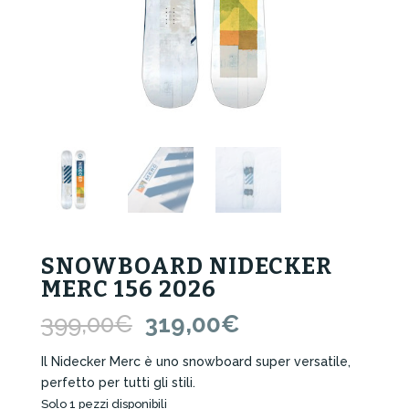
SNOWBOARD NIDECKER
MERC 156 2026
Il
Il
399,00
€
319,00
€
prezzo
prezzo
originale
attuale
Il Nidecker Merc è uno snowboard super versatile,
era:
è:
perfetto per tutti gli stili.
399,00€.
319,00€.
Solo 1 pezzi disponibili