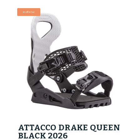
originale
attuale
era:
è:
In offerta!
115,00€.
92,00€.
ATTACCO DRAKE QUEEN
BLACK 2026