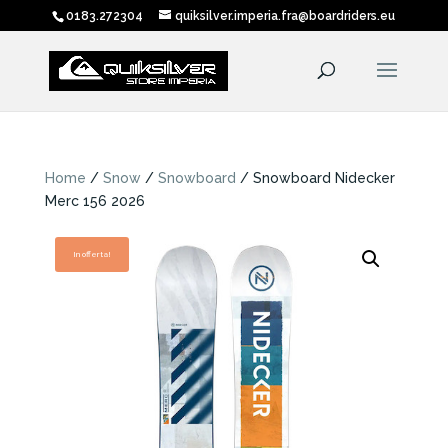
0183.272304
quiksilver.imperia.fra@boardriders.eu
Home
/
Snow
/
Snowboard
/ Snowboard Nidecker
Merc 156 2026
In offerta!