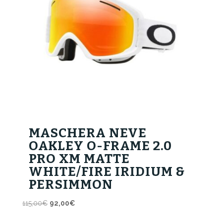
MASCHERA NEVE
OAKLEY O-FRAME 2.0
PRO XM MATTE
WHITE/FIRE IRIDIUM &
PERSIMMON
Il
Il
115,00
€
92,00
€
prezzo
prezzo