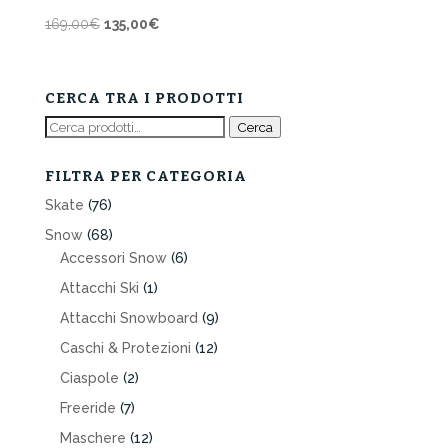
Il
Il
169,00
€
135,00
€
prezzo
prezzo
originale
attuale
era:
è:
CERCA TRA I PRODOTTI
169,00€.
135,00€.
Cerca:
Cerca
FILTRA PER CATEGORIA
Skate
(76)
Snow
(68)
Accessori Snow
(6)
Attacchi Ski
(1)
Attacchi Snowboard
(9)
Caschi & Protezioni
(12)
Ciaspole
(2)
Freeride
(7)
Maschere
(12)