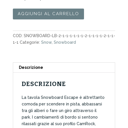
Snowboard
AGGIUNGI AL CARRELLO
Nidecker
Escape
156
COD:
SNOWBOARD-LB-2-1-1-1-1-1-1-2-1-1-1-1-2-1-1-
2026
1-1
Categorie:
Snow
,
Snowboard
quantità
Descrizione
DESCRIZIONE
La tavola Snowboard Escape è altrettanto
comoda per scendere in pista, abbassarsi
tra gli alberi o fare un giro attraverso il
park. I cambiamenti di bordo si sentono
rilassati grazie al suo profilo CamRock,