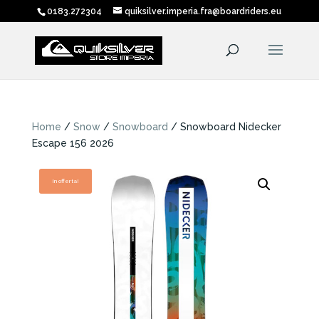
0183.272304
quiksilver.imperia.fra@boardriders.eu
Home
/
Snow
/
Snowboard
/ Snowboard Nidecker
Escape 156 2026
In offerta!