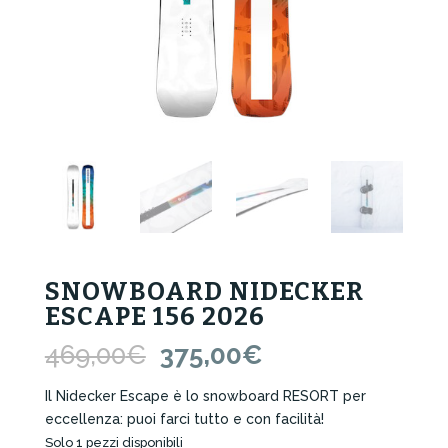
SNOWBOARD NIDECKER
ESCAPE 156 2026
Il
Il
469,00
€
375,00
€
prezzo
prezzo
originale
attuale
Il Nidecker Escape è lo snowboard RESORT per
era:
è:
eccellenza: puoi farci tutto e con facilità!
469,00€.
375,00€.
Solo 1 pezzi disponibili