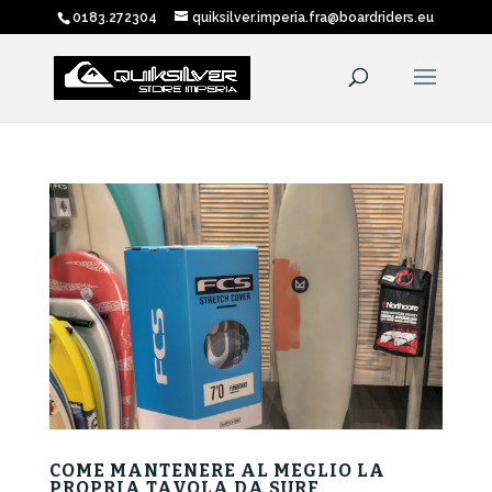
0183.272304
quiksilver.imperia.fra@boardriders.eu
COME MANTENERE AL MEGLIO LA
PROPRIA TAVOLA DA SURF