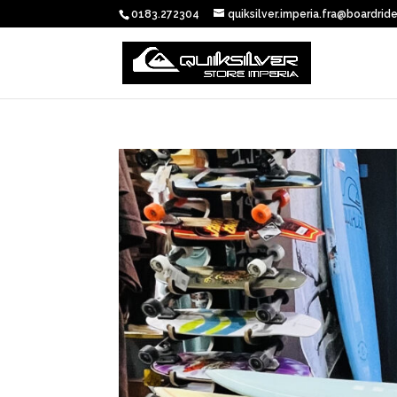
0183.272304
quiksilver.imperia.fra@boardride