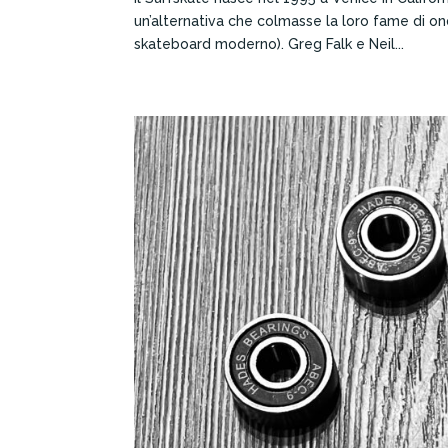
un’alternativa che colmasse la loro fame di ond
skateboard moderno). Greg Falk e Neil...