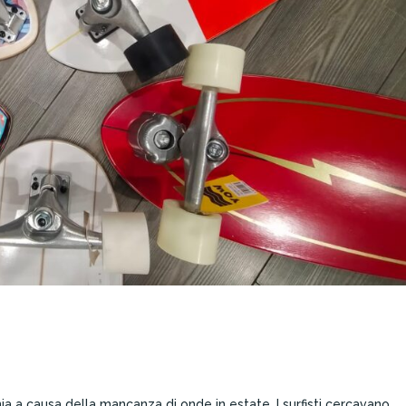
nia a causa della mancanza di onde in estate. I surfisti cercavano