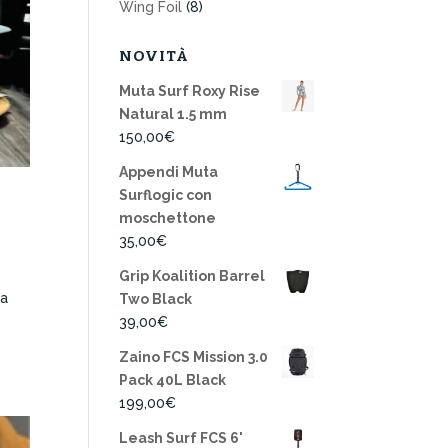
Wing Foil
(8)
NOVITÀ
Muta Surf Roxy Rise
Natural 1.5 mm
150,00
€
Appendi Muta
Surflogic con
moschettone
35,00
€
Grip Koalition Barrel
na
Two Black
a
39,00
€
Zaino FCS Mission 3.0
Pack 40L Black
199,00
€
Leash Surf FCS 6'