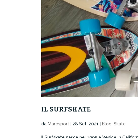
IL SURFSKATE
da
Maresport
|
28 Set, 2021
|
Blog
,
Skate
Il Surfskate nasce nel 1995 a Venice in Califor