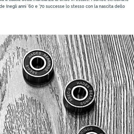
e (negli anni ’60 e ’70 successe lo stesso con la nascita dello