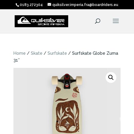
0183.272304
quiksilver.imperia.fra@boardriders.eu
Home
/
Skate
/
Surfskate
/ Surfskate Globe Zuma
31″