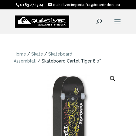
0183.272304
quiksilver.imperia.fra@boardriders.eu
Home
/
Skate
/
Skateboard
Assemblati
/ Skateboard Cartel Tiger 8.0″