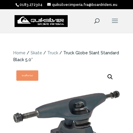
0183.272304
quiksilver.imperia.fra@boardriders.eu
Home
/
Skate
/
Truck
/ Truck Globe Slant Standard
Black 5.0″
In offerta!