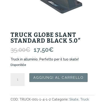
TRUCK GLOBE SLANT
STANDARD BLACK 5.0″
Il
Il
35,00
€
17,50
€
prezzo
prezzo
originale
attuale
Truck in alluminio. Perfetto per il tuo skate!
era:
è:
Disponibile
35,00€.
17,50€.
Truck
AGGIUNGI AL CARRELLO
Globe
Slant
Standard
Black
COD:
TRUCK-001-1-4-1-2
Categorie:
Skate
,
Truck
5.0"