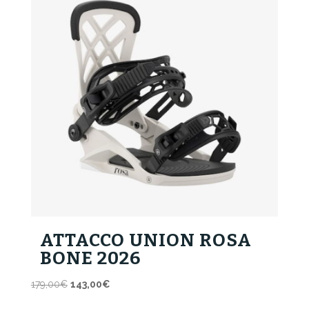
ATTACCO UNION ROSA
BONE 2026
Il
Il
179,00
€
143,00
€
prezzo
prezzo