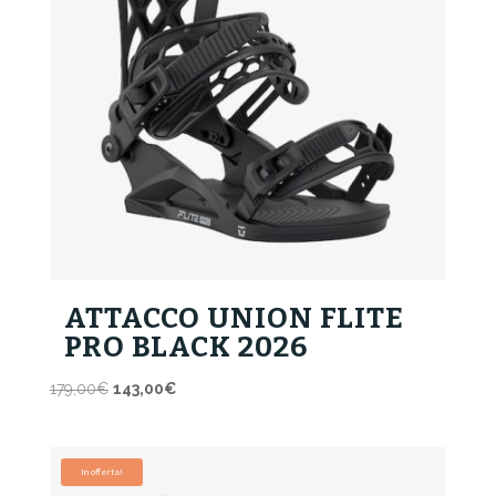
ATTACCO UNION FLITE
PRO BLACK 2026
Il
Il
179,00
€
143,00
€
prezzo
prezzo
originale
attuale
era:
è:
In offerta!
179,00€.
143,00€.