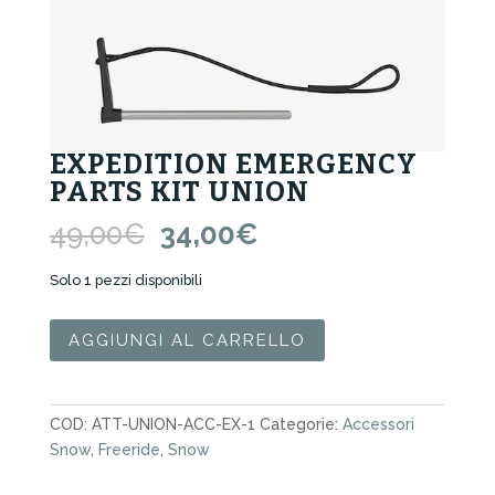
EXPEDITION EMERGENCY
PARTS KIT UNION
Il
Il
49,00
€
34,00
€
prezzo
prezzo
originale
attuale
Solo 1 pezzi disponibili
era:
è:
49,00€.
34,00€.
Expedition
AGGIUNGI AL CARRELLO
Emergency
Parts
Kit
COD:
ATT-UNION-ACC-EX-1
Categorie:
Accessori
Union
Snow
,
Freeride
,
Snow
quantità