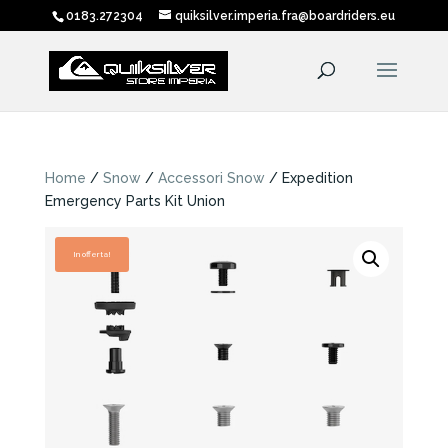
0183.272304
quiksilver.imperia.fra@boardriders.eu
Home
/
Snow
/
Accessori Snow
/ Expedition
Emergency Parts Kit Union
In offerta!