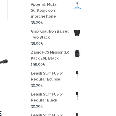
Appendi Muta
Surflogic con
moschettone
35,00
€
Grip Koalition Barrel
Two Black
39,00
€
Zaino FCS Mission 3.0
Pack 40L Black
199,00
€
Leash Surf FCS 6'
Regular Eclipse
32,00
€
Leash Surf FCS 6'
Regular Black
32,00
€
E
Leash Surf FCS 6'