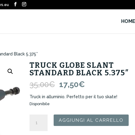
rs.eu
HOM
ndard Black 5.375″
TRUCK GLOBE SLANT
STANDARD BLACK 5.375″
Il
Il
35,00
€
17,50
€
prezzo
prezzo
originale
attuale
Truck in alluminio. Perfetto per il tuo skate!
era:
è:
Disponibile
35,00€.
17,50€.
Truck
AGGIUNGI AL CARRELLO
Globe
Slant