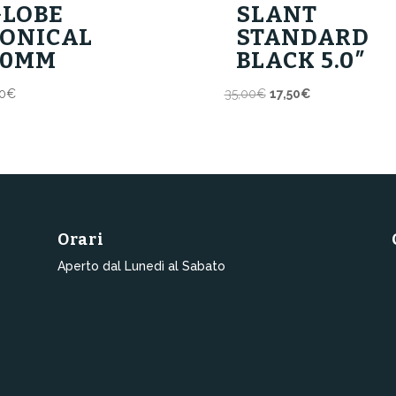
GLOBE
SLANT
CONICAL
STANDARD
70MM
BLACK 5.0″
Il
Il
0
€
35,00
€
17,50
€
prezzo
prezzo
originale
attuale
era:
è:
35,00€.
17,50€.
Orari
Aperto dal Lunedì al Sabato