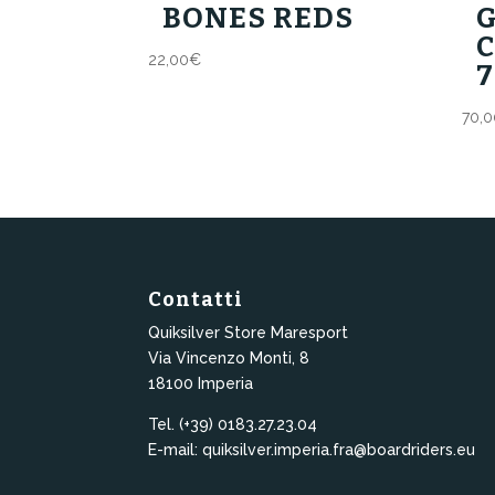
BONES REDS
22,00
€
70,0
Contatti
Quiksilver Store Maresport
Via Vincenzo Monti, 8
18100 Imperia
Tel. (+39) 0183.27.23.04
E-mail: quiksilver.imperia.fra@boardriders.eu