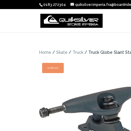
0183.272304
quiksilver.imperia.fra@boardride
Home
/
Skate
/
Truck
/ Truck Globe Slant Sta
In offerta!