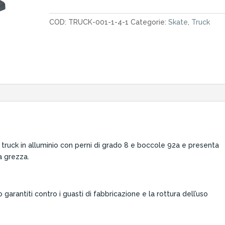
Standard
Black
COD:
TRUCK-001-1-4-1
Categorie:
Skate
,
Truck
5.375"
quantità
n truck in alluminio con perni di grado 8 e boccole 92a e presenta
a grezza.
garantiti contro i guasti di fabbricazione e la rottura dell’uso