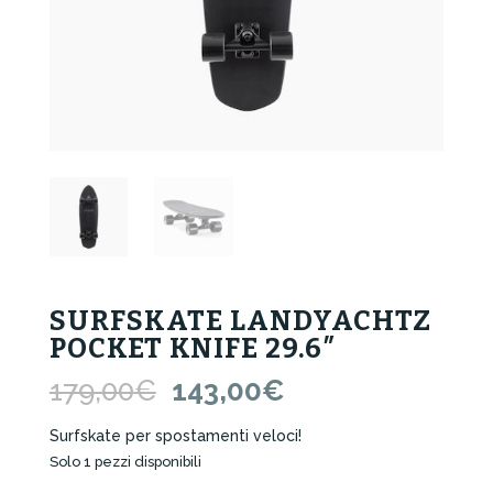
SURFSKATE LANDYACHTZ
POCKET KNIFE 29.6″
Il
Il
179,00
€
143,00
€
prezzo
prezzo
originale
attuale
Surfskate per spostamenti veloci!
era:
è:
Solo 1 pezzi disponibili
179,00€.
143,00€.