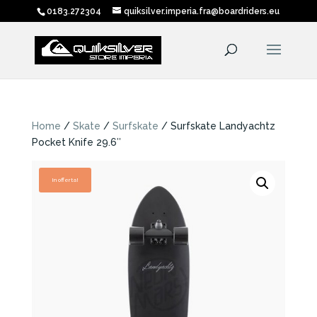
0183.272304
quiksilver.imperia.fra@boardriders.eu
Home
/
Skate
/
Surfskate
/ Surfskate Landyachtz
Pocket Knife 29.6″
In offerta!