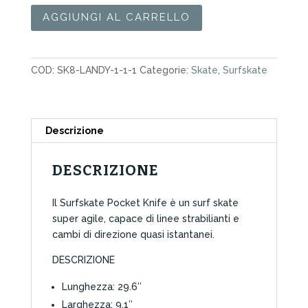
Surfskate
AGGIUNGI AL CARRELLO
Landyachtz
Pocket
Knife
COD:
SK8-LANDY-1-1-1
Categorie:
Skate
,
Surfskate
29.6"
quantità
Descrizione
DESCRIZIONE
Il Surfskate Pocket Knife è un surf skate
super agile, capace di linee strabilianti e
cambi di direzione quasi istantanei.
DESCRIZIONE
Lunghezza: 29.6″
Larghezza: 9.1″