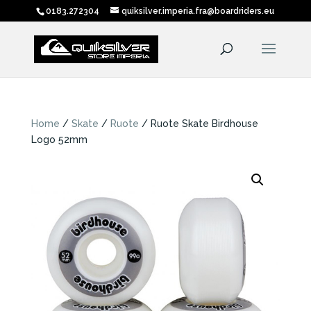
0183.272304
quiksilver.imperia.fra@boardriders.eu
Home
/
Skate
/
Ruote
/ Ruote Skate Birdhouse
Logo 52mm