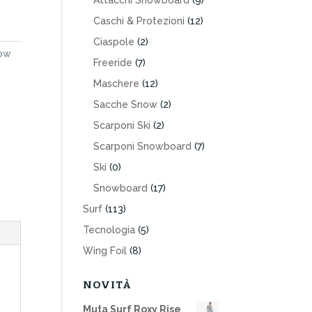
Attacchi Snowboard
(9)
Caschi & Protezioni
(12)
Ciaspole
(2)
ow
Freeride
(7)
Maschere
(12)
Sacche Snow
(2)
Scarponi Ski
(2)
Scarponi Snowboard
(7)
Ski
(0)
Snowboard
(17)
Surf
(113)
Tecnologia
(5)
Wing Foil
(8)
NOVITÀ
Muta Surf Roxy Rise