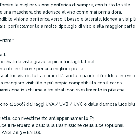
rnire la miglior visione periferica di sempre, con tutto lo stile
eare una maschera che aderisce al viso come mai prima d’ora,
bile visione periferica verso il basso e laterale. Idonea a visi più
tarsi perfettamente a molte tipologie di viso e alla maggior parte
i Prizm™
enti
hiali da vista grazie ai piccoli intagli laterali
imento in silicone per una migliore presa
atta al tuo viso in tutta comodità, anche quando il freddo è intenso
la maggiore visibilità e più ampia compatibilità con il casco
uarnizione in schiuma a tre strati con rivestimento in pile che
gono al 100% dai raggi UVA / UVB / UVC e dalla dannosa luce blu
rretta, con rivestimento antiappannamento F3
duce il riverbero e calibra la trasmissione della luce (optional)
e ANSI Z8.3 e EN 166