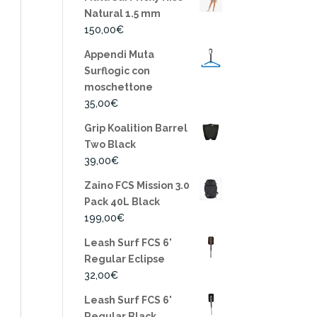
Natural 1.5 mm
150,00
€
Appendi Muta
Surflogic con
moschettone
35,00
€
Grip Koalition Barrel
Two Black
39,00
€
Zaino FCS Mission 3.0
Pack 40L Black
199,00
€
Leash Surf FCS 6'
Regular Eclipse
32,00
€
Leash Surf FCS 6'
Regular Black