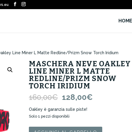
rs.eu
HOM
kley Line Miner L Matte Redline/Prizm Snow Torch Iridium
MASCHERA NEVE OAKLEY
LINE MINER L MATTE
REDLINE/PRIZM SNOW
TORCH IRIDIUM
Il
Il
160,00
€
128,00
€
prezzo
prezzo
originale
attuale
Oakley è garanzia sulle piste!
era:
è:
Solo 1 pezzi disponibili
160,00€.
128,00€.
Maschera