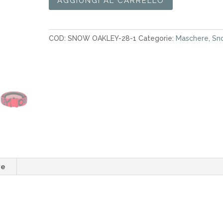
AGGIUNGI AL CARRELLO
Neve
Oakley
Line
COD:
SNOW OAKLEY-28-1
Categorie:
Maschere
,
Sn
Miner
L
Matte
Redline/Prizm
Snow
Torch
Iridium
quantità
ve