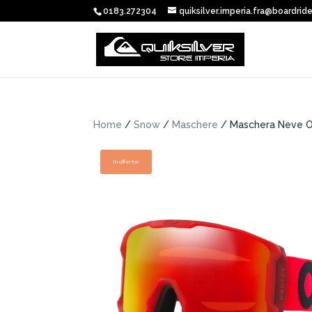
0183.272304
quiksilver.imperia.fra@boardride
Home
/
Snow
/
Maschere
/ Maschera Neve Oa
In offerta!