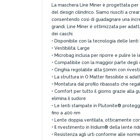
La maschera Line Miner è progettata per fo
del design cilindrico. Siamo riusciti a cr
consentendo così di guadagnare una incredi
grandi, Line Miner è ottimizzata per adat
dei caschi.
• Disponibile con la tecnologia delle lent
• Vestibilità: Large
• Microbag inclusa per riporre e pulire le l
• Compatibile con la maggior parte degli occ
• Cinghia regolabile alta 50mm con rivest
• La struttura in O Matter flessibile si ad
• Montatura dal profilo ribassato che rega
• Comfort per tutto il giorno grazie alla g
elimina il sudore
• Le lenti stampate in Plutonite® proteg
fino a 400 nm
• Lente doppia ventilata, otticamente co
• Il rivestimento in Iridium® della lente ri
• Resistenza agli urti conforme alle norm