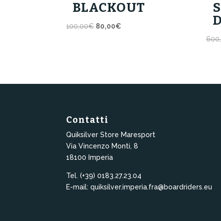
BLACKOUT
Il
Il
100,00
€
80,00
€
prezzo
prezzo
600
originale
attuale
era:
è:
100,00€.
80,00€.
Contatti
Quiksilver Store Maresport
Via Vincenzo Monti, 8
18100 Imperia
Tel. (+39) 0183.27.23.04
E-mail: quiksilver.imperia.fra@boardriders.eu