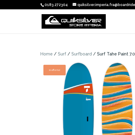
0183.272304
quiksilver.imperia.fra@boardride
Home
/
Surf
/
Surfboard
/ Surf Tahe Paint 7.0
In offerta!