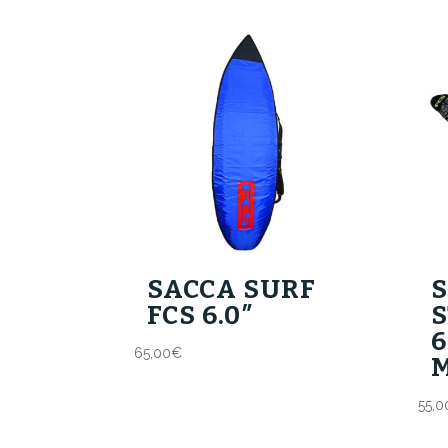
SACCA SURF
S
FCS 6.0″
S
6
65,00
€
55,0