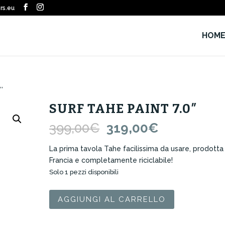
rs.eu
HOM
″
SURF TAHE PAINT 7.0″
Il
Il
399,00
€
319,00
€
prezzo
prezzo
originale
attuale
La prima tavola Tahe facilissima da usare, prodotta 
era:
è:
Francia e completamente riciclabile!
399,00€.
319,00€.
Solo 1 pezzi disponibili
Surf
AGGIUNGI AL CARRELLO
Tahe
Paint