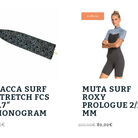
In offerta!
ACCA SURF
MUTA SURF
TRETCH FCS
ROXY
.7″
PROLOGUE 2/
MONOGRAM
MM
Il
Il
0
€
100,00
€
80,00
€
prezzo
prezzo