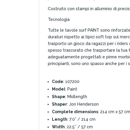
Costruito con stampi in alluminio di preci
Tecnologia
Tutte le tavole surf PAINT sono rinforzate 
duraturi rispetto ai tipici soft top sul me
trasporto un gioco da ragazzi per i riders d
spesso trascurato che trasportare la tua 
adeguatamente progettati e pinne morbide
principianti, sono uno spasso anche per i su
Code
: 107200
Model
: Paint
Shape
: Midlength
Shaper
: Jon Henderson
Complete dimensions
: 214 cm x 57 cm
Length
: 7’0” / 214 cm
Width
: 22.5″ / 57 cm