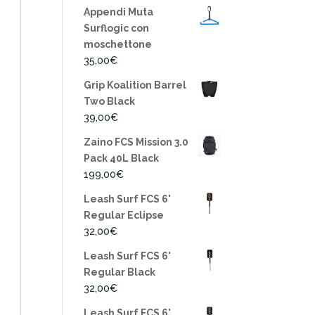
Appendi Muta
Surflogic con
moschettone
35,00
€
Grip Koalition Barrel
Two Black
39,00
€
Zaino FCS Mission 3.0
Pack 40L Black
199,00
€
Leash Surf FCS 6'
Regular Eclipse
32,00
€
Leash Surf FCS 6'
Regular Black
32,00
€
Leash Surf FCS 6'