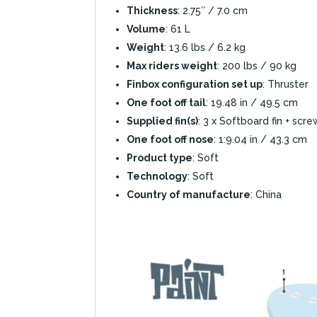
Thickness
: 2.75″ / 7.0 cm
Volume
: 61 L
Weight
: 13.6 lbs / 6.2 kg
Max riders weight
: 200 lbs / 90 kg
Finbox configuration set up
: Thruster
One foot off tail
: 19.48 in / 49.5 cm
Supplied fin(s)
: 3 x Softboard fin + scr
One foot off nose
: 1:9.04 in / 43.3 cm
Product type
: Soft
Technology
: Soft
Country of manufacture
: China