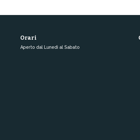
originale
attuale
era:
è:
100,00€.
80,00€.
Orari
Aperto dal Lunedì al Sabato