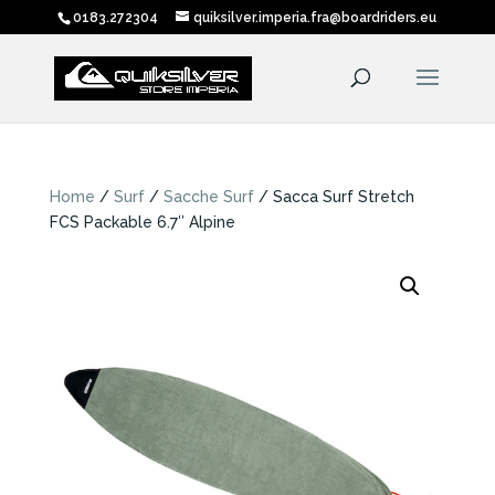
0183.272304
quiksilver.imperia.fra@boardriders.eu
Home
/
Surf
/
Sacche Surf
/ Sacca Surf Stretch
FCS Packable 6.7″ Alpine