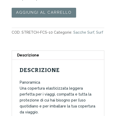
Sacca
AGGIUNGI AL CARRELLO
Surf
Stretch
FCS
COD:
STRETCH-FCS-10
Categorie:
Sacche Surf
,
Surf
Packable
6.7"
Alpine
quantità
Descrizione
DESCRIZIONE
Panoramica
Una copertura elasticizzata leggera
perfetta per i viaggi, compatta e tutta la
protezione di cui hai bisogno per l’uso
quotidiano e per imballare la tua copertura
da viaggio.