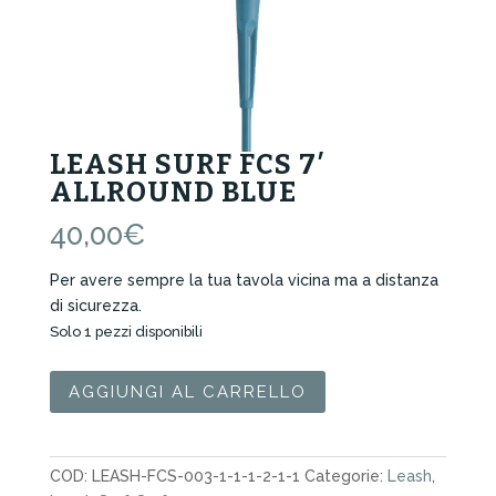
LEASH SURF FCS 7′
ALLROUND BLUE
40,00
€
Per avere sempre la tua tavola vicina ma a distanza
di sicurezza.
Solo 1 pezzi disponibili
Leash
AGGIUNGI AL CARRELLO
Surf
FCS
7'
COD:
LEASH-FCS-003-1-1-1-2-1-1
Categorie:
Leash
,
Allround