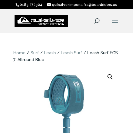
0183.272304
quiksilver.imperia.fra@boardriders.eu
Home
/
Surf
/
Leash
/
Leash Surf
/ Leash Surf FCS
7′ Allround Blue