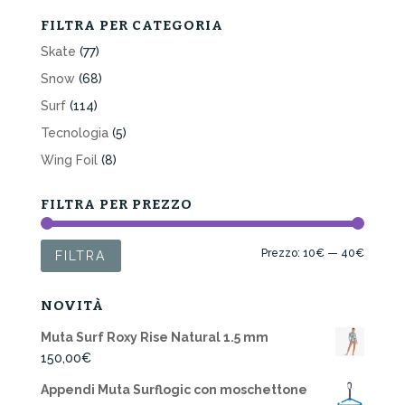
FILTRA PER CATEGORIA
Skate
(77)
Snow
(68)
Surf
(114)
Tecnologia
(5)
Wing Foil
(8)
FILTRA PER PREZZO
Prezzo
Prezzo
Prezzo:
10€
—
40€
FILTRA
Min
Max
NOVITÀ
Muta Surf Roxy Rise Natural 1.5 mm
150,00
€
Appendi Muta Surflogic con moschettone