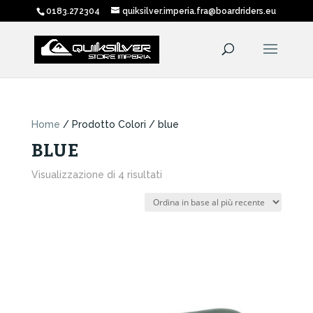
0183.272304
quiksilver.imperia.fra@boardriders.eu
Home
/ Prodotto Colori / blue
BLUE
Ordina
Visualizzazione di 4 risultati
in
base
al
più
recente