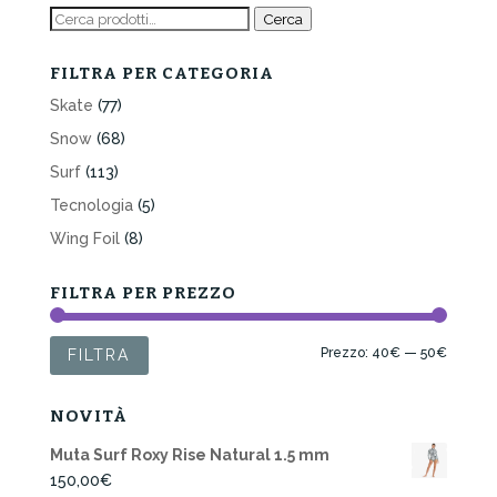
Cerca:
Cerca
FILTRA PER CATEGORIA
Skate
(77)
Snow
(68)
Surf
(113)
Tecnologia
(5)
Wing Foil
(8)
FILTRA PER PREZZO
Prezzo
Prezzo
Prezzo:
40€
—
50€
FILTRA
Min
Max
NOVITÀ
Muta Surf Roxy Rise Natural 1.5 mm
150,00
€