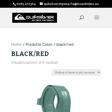
0183.272304
quiksilver.imperia.fra@boardriders.eu
Home
/ Prodotto Colori / black/red
BLACK/RED
Ordina
Visualizzazione di 6 risultati
in
base
al
più
recente