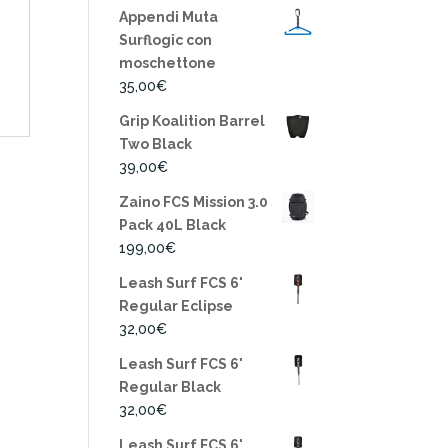
Appendi Muta
Surflogic con
moschettone
35,00
€
Grip Koalition Barrel
Two Black
39,00
€
Zaino FCS Mission 3.0
Pack 40L Black
199,00
€
Leash Surf FCS 6'
Regular Eclipse
32,00
€
Leash Surf FCS 6'
Regular Black
32,00
€
Leash Surf FCS 6'