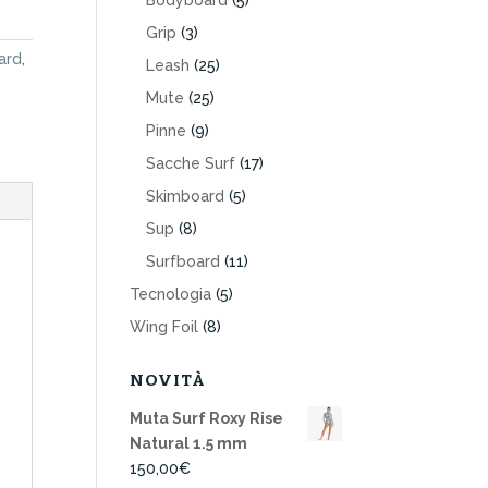
Bodyboard
(5)
Grip
(3)
ard
,
Leash
(25)
Mute
(25)
Pinne
(9)
Sacche Surf
(17)
Skimboard
(5)
Sup
(8)
Surfboard
(11)
Tecnologia
(5)
Wing Foil
(8)
NOVITÀ
Muta Surf Roxy Rise
Natural 1.5 mm
150,00
€