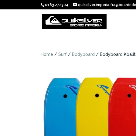
0183.272304
quiksilver.imperia.fra@boardride
Home
/
Surf
/
Bodyboard
/ Bodyboard Koalit