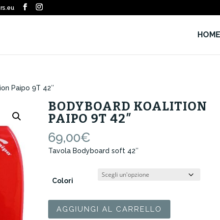
rs.eu
HOM
ion Paipo 9T 42″
BODYBOARD KOALITION
PAIPO 9T 42″
69,00
€
Tavola Bodyboard soft 42″
Colori
Bodyboard
AGGIUNGI AL CARRELLO
Koalition