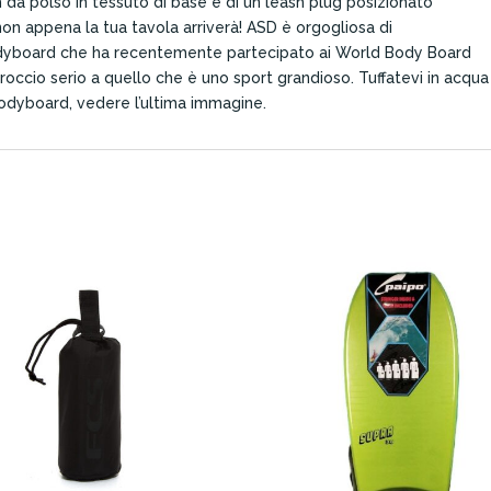
 da polso in tessuto di base e di un leash plug posizionato
non appena la tua tavola arriverà! ASD è orgogliosa di
bodyboard che ha recentemente partecipato ai World Body Board
io serio a quello che è uno sport grandioso. Tuffatevi in ​​acqua
l bodyboard, vedere l’ultima immagine.