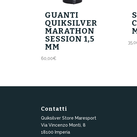
GUANTI
QUIKSILVER
MARATHON
M
SESSION 1,5
35,0
MM
60,00
€
Contatti
Quiksilver Store Maresport
Via Vincenzo Monti, 8
18100 Imperia