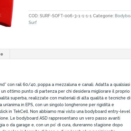
Paipo
9T
COD:
SURF-SOFT-006-3-1-1-1-1
Categorie:
Bodybo
42"
Surf
quantità
ve
und” con rail 60/40, poppa a mezzaluna e canali. Adatta a qualsiasi
 un ottimo punto di partenza per chi desidera migliorare il proprio
ità superba, realizzate con materiali di alta qualità e tecniche di
a un’anima in EPS, con un singolo longherone per rigidità e
a slick in TekCell. Non abbiamo mai visto una bodyboard entry-level
ruzione. Le bodyboard ASD rappresentano un vero passo avanti
ia o da garage e, con un po’ di cura, dureranno stagione dopo