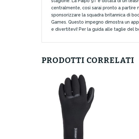
stagione. La Paipo 9T è dotata di un leash
centralmente, così sarai pronto a partire 
sponsorizzare la squadra britannica di 
Games. Questo impegno dimostra un approcc
e divertitevi! Per la guida alle taglie de
PRODOTTI CORRELATI