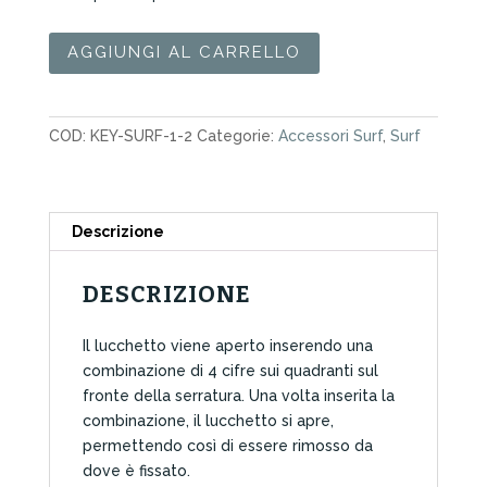
Key
AGGIUNGI AL CARRELLO
Security
Lock
Surf
COD:
KEY-SURF-1-2
Categorie:
Accessori Surf
,
Surf
Side
On
quantità
Descrizione
DESCRIZIONE
Il lucchetto viene aperto inserendo una
combinazione di 4 cifre sui quadranti sul
fronte della serratura. Una volta inserita la
combinazione, il lucchetto si apre,
permettendo così di essere rimosso da
dove è fissato.