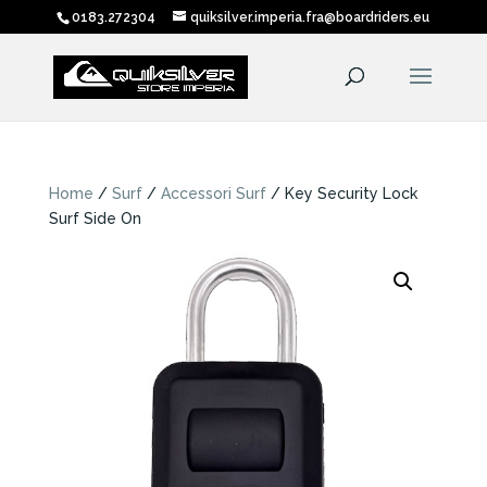
0183.272304
quiksilver.imperia.fra@boardriders.eu
Home
/
Surf
/
Accessori Surf
/ Key Security Lock
Surf Side On