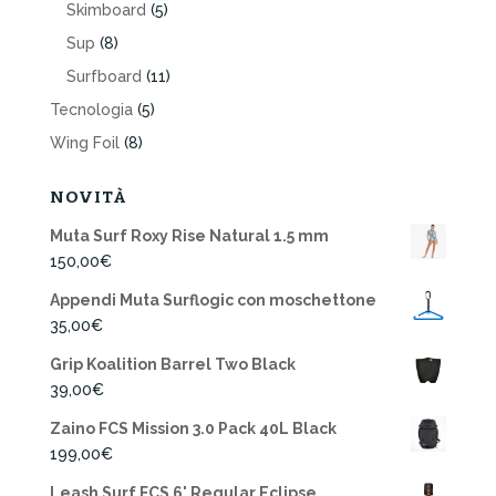
Skimboard
(5)
Sup
(8)
Surfboard
(11)
Tecnologia
(5)
Wing Foil
(8)
NOVITÀ
Muta Surf Roxy Rise Natural 1.5 mm
150,00
€
Appendi Muta Surflogic con moschettone
35,00
€
Grip Koalition Barrel Two Black
39,00
€
Zaino FCS Mission 3.0 Pack 40L Black
199,00
€
Leash Surf FCS 6' Regular Eclipse