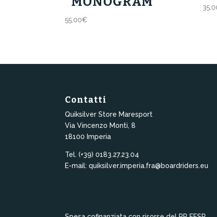
MONOGRAM
35,0
55,00
€
Contatti
Quiksilver Store Maresport
Via Vincenzo Monti, 8
18100 Imperia
Tel. (+39) 0183.27.23.04
E-mail: quiksilver.imperia.fra@boardriders.eu
Spesa cofinanziata con risorse del PR FESR