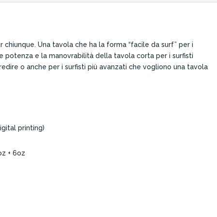
er chiunque. Una tavola che ha la forma “facile da surf” per i
 e potenza e la manovrabilità della tavola corta per i surfisti
dire o anche per i surfisti più avanzati che vogliono una tavola
igital printing)
oz + 6oz