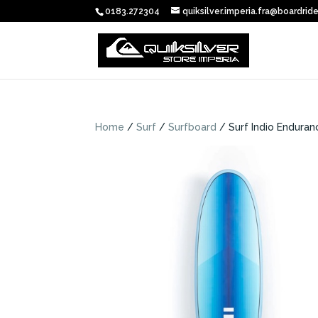
0183.272304
quiksilver.imperia.fra@boardride
Home
/
Surf
/
Surfboard
/ Surf Indio Enduran