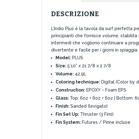
DESCRIZIONE
L’Indio Plus è la tavola da surf perfetta p
principianti che fornisce volume, stabilità
intermedi che vogliono continuare a progre
divertente e facile per i giorni in spiaggia.
Model:
PLUS
Size:
5’10” x 21 7/8 x 2 7/8
Volume:
42.9L
Coloring technique:
Digital (Color by d
Construction:
EPOXY – Foam EPS
Glass:
Top: 6oz + 6oz + 6oz | Bottom: 6
Finish:
Sanded (levigato)
Fin Set Up:
Thruster (3 Fins)
Fin System:
Futures / Pinne incluse