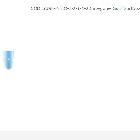
Plus
COD:
SURF-INDIO-1-2-1-2-2
Categorie:
Surf
,
Surfbo
5.10"
New
Stripes
quantità