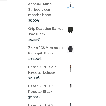
Appendi Muta
Surflogic con
moschettone
35,00
€
Grip Koalition Barrel
Two Black
39,00
€
Zaino FCS Mission 3.0
Pack 40L Black
199,00
€
Leash Surf FCS 6'
Regular Eclipse
32,00
€
Leash Surf FCS 6'
Regular Black
32,00
€
Leash Surf FCS 6'