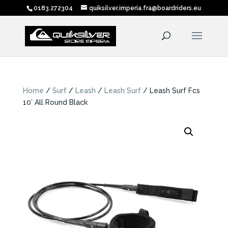
0183.272304
quiksilver.imperia.fra@boardriders.eu
Home
/
Surf
/
Leash
/
Leash Surf
/ Leash Surf Fcs
10′ All Round Black