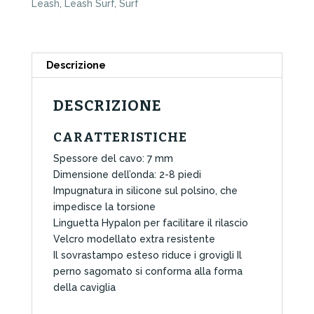
Leash
,
Leash Surf
,
Surf
Round
Black
quantità
Descrizione
DESCRIZIONE
CARATTERISTICHE
Spessore del cavo: 7 mm
Dimensione dell’onda: 2-8 piedi
Impugnatura in silicone sul polsino, che
impedisce la torsione
Linguetta Hypalon per facilitare il rilascio
Velcro modellato extra resistente
Il sovrastampo esteso riduce i grovigli Il
perno sagomato si conforma alla forma
della caviglia