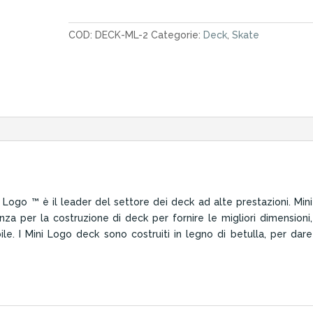
Logo
Powell
COD:
DECK-ML-2
Categorie:
Deck
,
Skate
Detonator
8.25"
quantità
i Logo ™ è il leader del settore dei deck ad alte prestazioni. Mini
za per la costruzione di deck per fornire le migliori dimensioni,
e. I Mini Logo deck sono costruiti in legno di betulla, per dare