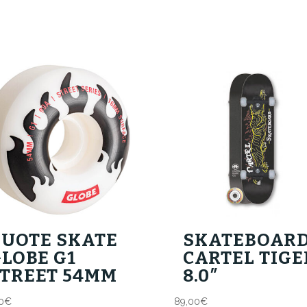
RUOTE SKATE
SKATEBOAR
LOBE G1
CARTEL TIGE
STREET 54MM
8.0″
0
€
89,00
€