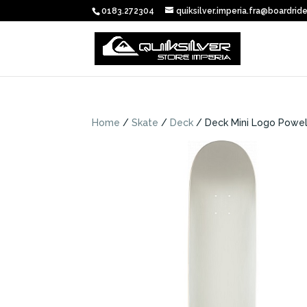
0183.272304
quiksilver.imperia.fra@boardride
Home
/
Skate
/
Deck
/ Deck Mini Logo Powel