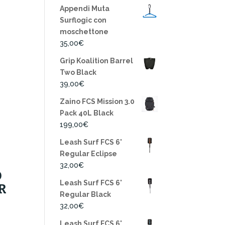
Appendi Muta
Surflogic con
moschettone
35,00
€
Grip Koalition Barrel
Two Black
39,00
€
Zaino FCS Mission 3.0
Pack 40L Black
199,00
€
Leash Surf FCS 6'
Regular Eclipse
32,00
€
D
Leash Surf FCS 6'
R
Regular Black
32,00
€
Leash Surf FCS 6'