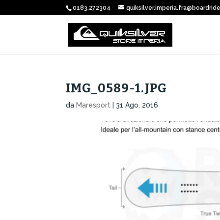
0183.272304
quiksilver.imperia.fra@boardride
IMG_0589-1.JPG
da
Maresport
|
31 Ago, 2016