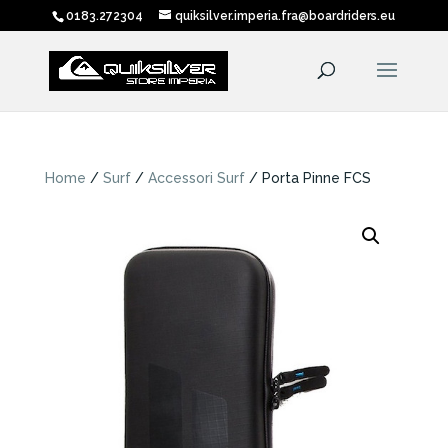
0183.272304
quiksilver.imperia.fra@boardriders.eu
Home
/
Surf
/
Accessori Surf
/ Porta Pinne FCS