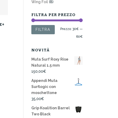
Wing Foil
(8)
FILTRA PER PREZZO
E+
Prezzo
Prezzo
Prezzo:
30€
—
FILTRA
Min
Max
60€
NOVITÀ
Muta Surf Roxy Rise
Natural 1.5 mm
150,00
€
Appendi Muta
Surflogic con
moschettone
35,00
€
Grip Koalition Barrel
Two Black