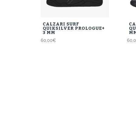
CALZARI SURF
CA
QUIKSILVER PROLOGUE+
QU
3 MM
M
60,00
€
60,