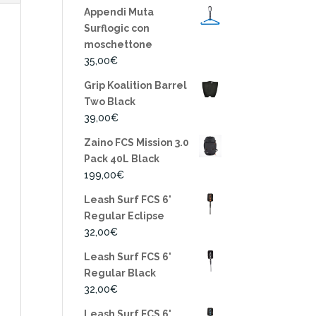
Appendi Muta
Surflogic con
moschettone
35,00
€
Grip Koalition Barrel
Two Black
39,00
€
Zaino FCS Mission 3.0
Pack 40L Black
199,00
€
Leash Surf FCS 6'
Regular Eclipse
32,00
€
Leash Surf FCS 6'
Regular Black
32,00
€
Leash Surf FCS 6'