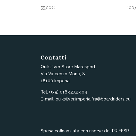
55,00
€
100,
Contatti
Quiksilver Store Maresport
Via Vincenzo Monti, 8
18100 Imperia
Tel. (+39) 0183.27.23.04
E-mail: quiksilver.imperia.fra@boardriders.eu
Spesa cofinanziata con risorse del PR FESR