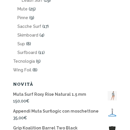
Leash Surf
(19)
Mute
(25)
Pinne
(9)
Sacche Surf
(17)
Skimboard
(4)
Sup
(8)
Surfboard
(11)
Tecnologia
(5)
Wing Foil
(8)
NOVITÀ
Muta Surf Roxy Rise Natural 1.5 mm
150,00
€
Appendi Muta Surflogic con moschettone
35,00
€
Grip Koalition Barrel Two Black