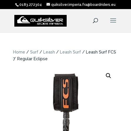
0183.272304
quiksilver.imperia.fra@boardriders.eu
Home
/
Surf
/
Leash
/
Leash Surf
/ Leash Surf FCS
7′ Regular Eclipse