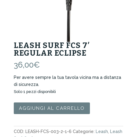
LEASH SURF FCS 7′
REGULAR ECLIPSE
36,00
€
Per avere sempre la tua tavola vicina ma a distanza
di sicurezza.
Solo 1 pezzi disponibili
Leash
AGGIUNGI AL CARRELLO
Surf
FCS
7'
COD:
LEASH-FCS-003-2-1-6
Categorie:
Leash
,
Leash
Regular