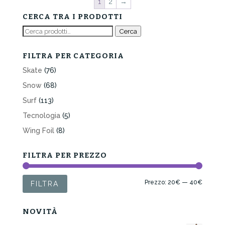
1
2
→
CERCA TRA I PRODOTTI
Cerca:
Cerca
FILTRA PER CATEGORIA
Skate
(76)
Snow
(68)
Surf
(113)
Tecnologia
(5)
Wing Foil
(8)
FILTRA PER PREZZO
Prezzo
Prezzo
Prezzo:
20€
—
40€
FILTRA
Min
Max
NOVITÀ