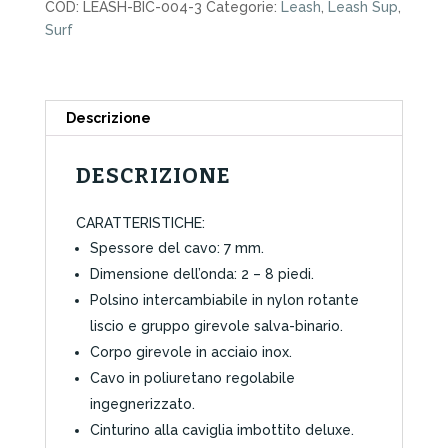
COD:
LEASH-BIC-004-3
Categorie:
Leash
,
Leash Sup
,
Touring
Surf
Essential
11'
Ankle
quantità
Descrizione
DESCRIZIONE
CARATTERISTICHE:
Spessore del cavo: 7 mm.
Dimensione dell’onda: 2 – 8 piedi.
Polsino intercambiabile in nylon rotante
liscio e gruppo girevole salva-binario.
Corpo girevole in acciaio inox.
Cavo in poliuretano regolabile
ingegnerizzato.
Cinturino alla caviglia imbottito deluxe.