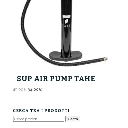
SUP AIR PUMP TAHE
Il
Il
49,00
€
34,00
€
prezzo
prezzo
originale
attuale
era:
è:
CERCA TRA I PRODOTTI
49,00€.
34,00€.
Cerca:
Cerca