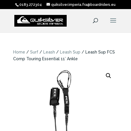
0183.272304
quiksilver.imperia.fra@boardriders.eu
Home
/
Surf
/
Leash
/
Leash Sup
/ Leash Sup FCS
Comp Touring Essential 11′ Ankle