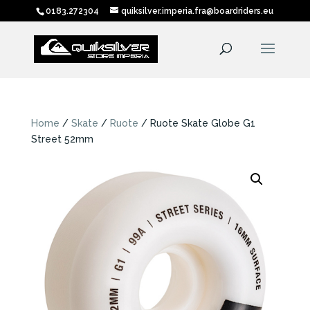
0183.272304
quiksilver.imperia.fra@boardriders.eu
Home
/
Skate
/
Ruote
/ Ruote Skate Globe G1
Street 52mm