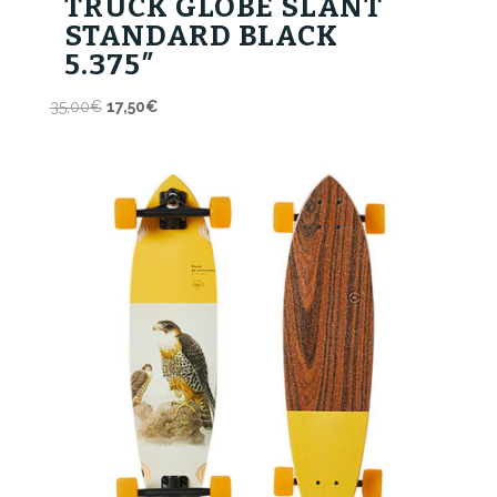
TRUCK GLOBE SLANT
STANDARD BLACK
5.375″
Il
Il
35,00
€
17,50
€
prezzo
prezzo
originale
attuale
era:
è:
35,00€.
17,50€.