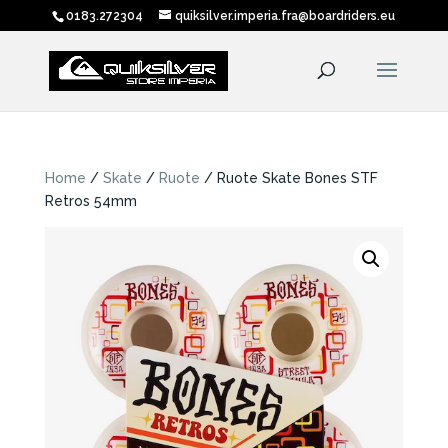
0183.272304
quiksilver.imperia.fra@boardriders.eu
Home
/
Skate
/
Ruote
/ Ruote Skate Bones STF
Retros 54mm