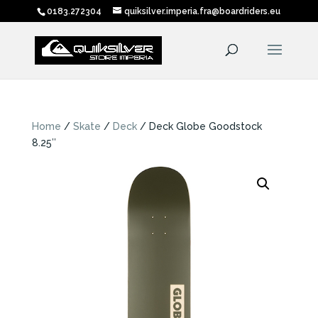
0183.272304
quiksilver.imperia.fra@boardriders.eu
Home
/
Skate
/
Deck
/ Deck Globe Goodstock
8.25″