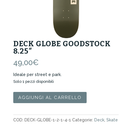
DECK GLOBE GOODSTOCK
8.25″
49,00
€
Ideale per street e park.
Solo 1 pezzi disponibili
Deck
AGGIUNGI AL CARRELLO
Globe
Goodstock
8.25"
COD:
DECK-GLOBE-1-2-1-4-1
Categorie:
Deck
,
Skate
quantità