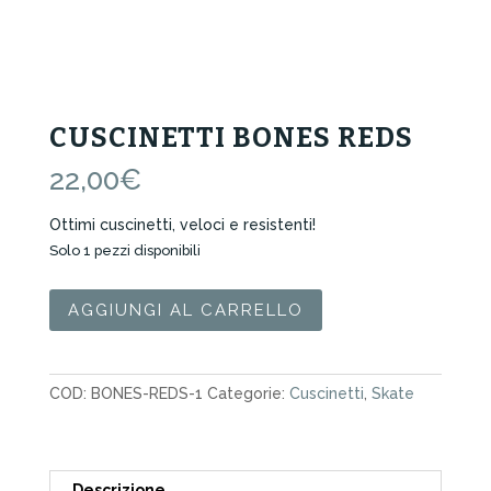
CUSCINETTI BONES REDS
22,00
€
Ottimi cuscinetti, veloci e resistenti!
Solo 1 pezzi disponibili
Cuscinetti
AGGIUNGI AL CARRELLO
Bones
Reds
quantità
COD:
BONES-REDS-1
Categorie:
Cuscinetti
,
Skate
Descrizione