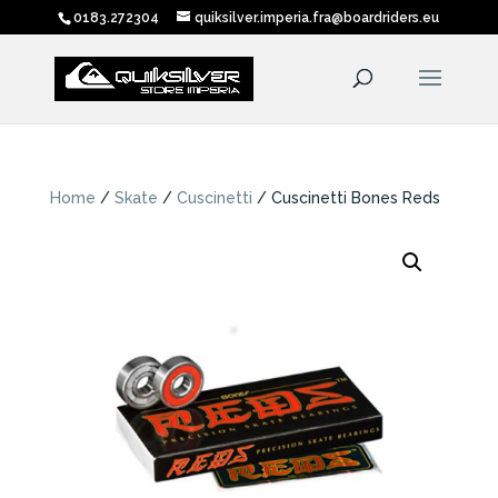
0183.272304
quiksilver.imperia.fra@boardriders.eu
Home
/
Skate
/
Cuscinetti
/ Cuscinetti Bones Reds