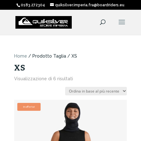
0183.272304
quiksilver.imperia.fra@boardriders.eu
Home
/ Prodotto Taglia / XS
XS
Ordina
Visualizzazione di 6 risultati
in
base
al
più
In offerta!
recente