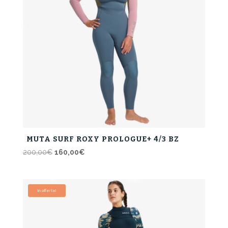
MUTA SURF ROXY PROLOGUE+ 4/3 BZ
Il
Il
200,00
€
160,00
€
prezzo
prezzo
originale
attuale
era:
è:
In offerta!
200,00€.
160,00€.