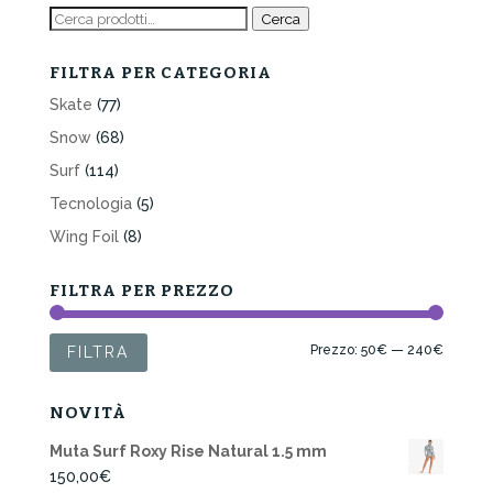
89,00€.
71,00€.
Cerca:
Cerca
FILTRA PER CATEGORIA
Skate
(77)
Snow
(68)
Surf
(114)
Tecnologia
(5)
Wing Foil
(8)
FILTRA PER PREZZO
Prezzo
Prezzo
Prezzo:
50€
—
240€
FILTRA
Min
Max
NOVITÀ
Muta Surf Roxy Rise Natural 1.5 mm
150,00
€