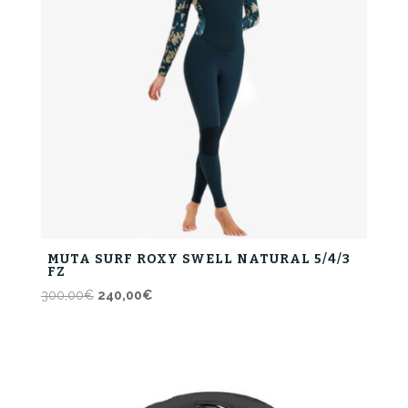
MUTA SURF ROXY SWELL NATURAL 5/4/3
FZ
Il
Il
300,00
€
240,00
€
prezzo
prezzo
originale
attuale
era:
è:
300,00€.
240,00€.