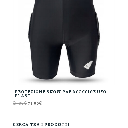
PROTEZIONE SNOW PARACOCCIGE UFO
PLAST
Il
Il
89,00
€
71,00
€
prezzo
prezzo
originale
attuale
era:
è:
CERCA TRA I PRODOTTI