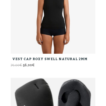
VEST CAP ROXY SWELL NATURAL 2MM
Il
Il
70,00
€
56,00
€
prezzo
prezzo
originale
attuale
era:
è:
70,00€.
56,00€.