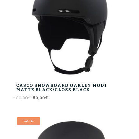
CASCO SNOWBOARD OAKLEY MOD1
MATTE BLACK/GLOSS BLACK
Il
Il
100,00
€
80,00
€
prezzo
prezzo
originale
attuale
era:
è:
In offerta!
100,00€.
80,00€.