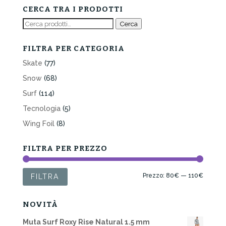
era:
è:
CERCA TRA I PRODOTTI
100,00€.
80,00€.
Cerca:
Cerca
FILTRA PER CATEGORIA
Skate
(77)
Snow
(68)
Surf
(114)
Tecnologia
(5)
Wing Foil
(8)
FILTRA PER PREZZO
Prezzo
Prezzo
Prezzo:
80€
—
110€
FILTRA
Min
Max
NOVITÀ
Muta Surf Roxy Rise Natural 1.5 mm