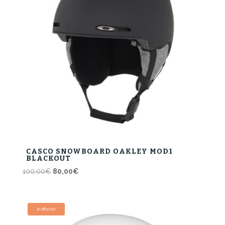
CASCO SNOWBOARD OAKLEY MOD1
BLACKOUT
Il
Il
100,00
€
80,00
€
prezzo
prezzo
originale
attuale
era:
è:
In offerta!
100,00€.
80,00€.