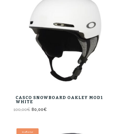
CASCO SNOWBOARD OAKLEY MOD1
WHITE
Il
Il
100,00
€
80,00
€
prezzo
prezzo
originale
attuale
era:
è:
In offerta!