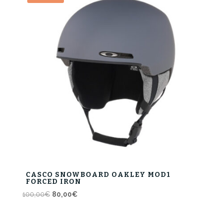
100,00€.
80,00€.
CASCO SNOWBOARD OAKLEY MOD1
FORCED IRON
Il
Il
100,00
€
80,00
€
prezzo
prezzo
originale
attuale