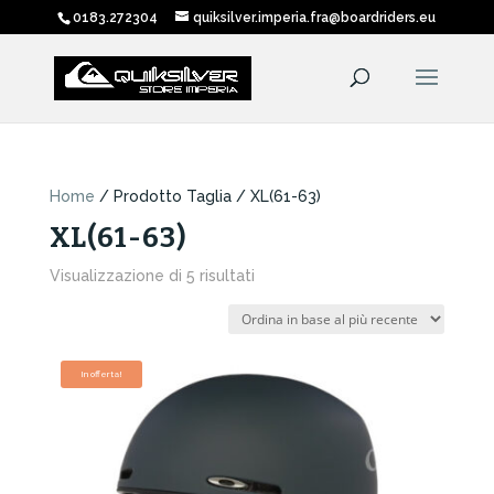
0183.272304
quiksilver.imperia.fra@boardriders.eu
Home
/ Prodotto Taglia / XL(61-63)
XL(61-63)
Ordina
Visualizzazione di 5 risultati
in
base
al
più
In offerta!
recente