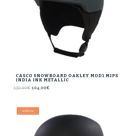
CASCO SNOWBOARD OAKLEY MOD1 MIPS
INDIA INK METALLIC
Il
Il
130,00
€
104,00
€
prezzo
prezzo
originale
attuale
era:
è:
In offerta!
130,00€.
104,00€.