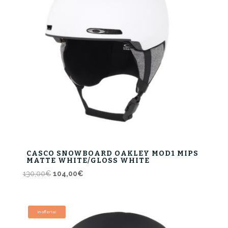
CASCO SNOWBOARD OAKLEY MOD1 MIPS
MATTE WHITE/GLOSS WHITE
Il
Il
130,00
€
104,00
€
prezzo
prezzo
originale
attuale
era:
è:
In offerta!
130,00€.
104,00€.