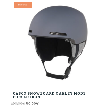
era:
è:
In offerta!
100,00€.
80,00€.
CASCO SNOWBOARD OAKLEY MOD1
FORCED IRON
Il
Il
100,00
€
80,00
€
prezzo
prezzo