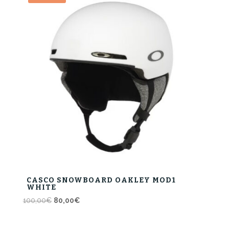
100,00€.
80,00€.
CASCO SNOWBOARD OAKLEY MOD1
WHITE
Il
Il
100,00
€
80,00
€
prezzo
prezzo
originale
attuale