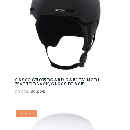
CASCO SNOWBOARD OAKLEY MOD1
MATTE BLACK/GLOSS BLACK
Il
Il
100,00
€
80,00
€
prezzo
prezzo
originale
attuale
era:
è:
In offerta!
100,00€.
80,00€.