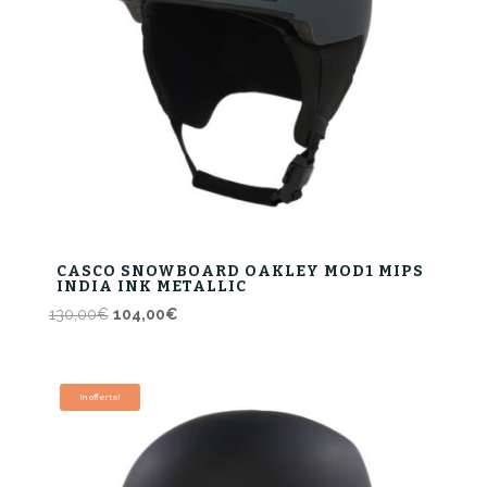
CASCO SNOWBOARD OAKLEY MOD1 MIPS
INDIA INK METALLIC
Il
Il
130,00
€
104,00
€
prezzo
prezzo
originale
attuale
era:
è:
In offerta!
130,00€.
104,00€.