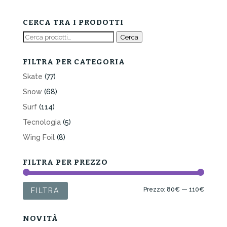
originale
attuale
era:
è:
CERCA TRA I PRODOTTI
100,00€.
80,00€.
Cerca:
Cerca
FILTRA PER CATEGORIA
Skate
(77)
Snow
(68)
Surf
(114)
Tecnologia
(5)
Wing Foil
(8)
FILTRA PER PREZZO
Prezzo
Prezzo
Prezzo:
80€
—
110€
FILTRA
Min
Max
NOVITÀ