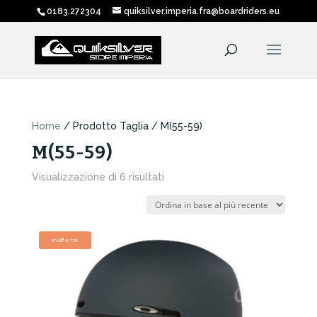
0183.272304
quiksilver.imperia.fra@boardriders.eu
Home
/ Prodotto Taglia / M(55-59)
M(55-59)
Ordina
Visualizzazione di 6 risultati
in
base
al
più
In offerta!
recente