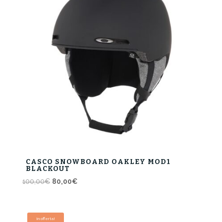
CASCO SNOWBOARD OAKLEY MOD1
BLACKOUT
Il
Il
100,00
€
80,00
€
prezzo
prezzo
originale
attuale
era:
è:
In offerta!