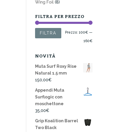
Wing Foil
(8)
FILTRA PER PREZZO
Prezzo
Prezzo
Prezzo:
100€
—
FILTRA
Min
Max
160€
NOVITÀ
Muta Surf Roxy Rise
Natural 1.5 mm
150,00
€
Appendi Muta
Surflogic con
moschettone
35,00
€
Grip Koalition Barrel
Two Black