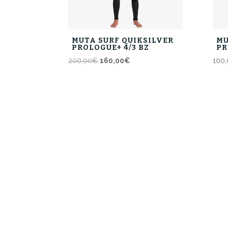
MUTA SURF QUIKSILVER
MU
PROLOGUE+ 4/3 BZ
PR
Il
Il
200,00
€
160,00
€
100,
prezzo
prezzo
originale
attuale
era:
è:
200,00€.
160,00€.