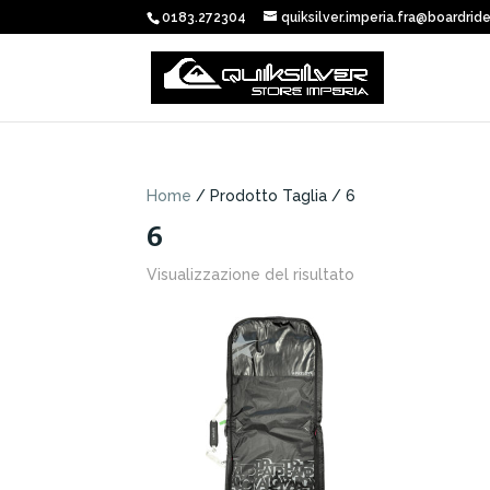
0183.272304
quiksilver.imperia.fra@boardride
Home
/ Prodotto Taglia / 6
6
Visualizzazione del risultato