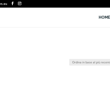
rs.eu
HOM