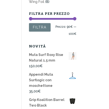
Wing Foil
(8)
FILTRA PER PREZZO
Prezzo
Prezzo
Prezzo:
90€
—
FILTRA
Min
Max
100€
NOVITÀ
Muta Surf Roxy Rise
Natural 1.5 mm
150,00
€
Appendi Muta
Surflogic con
moschettone
35,00
€
Grip Koalition Barrel
Two Black