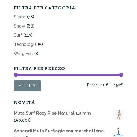
FILTRA PER CATEGORIA
Skate
(76)
Snow
(68)
Surf
(113)
Tecnologia
(5)
Wing Foil
(8)
FILTRA PER PREZZO
Prezzo
Prezzo
Prezzo:
10€
—
150€
FILTRA
Min
Max
NOVITÀ
Muta Surf Roxy Rise Natural 1.5 mm
150,00
€
Appendi Muta Surflogic con moschettone