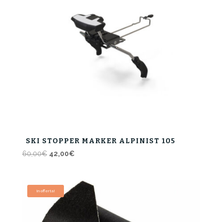
SKI STOPPER MARKER ALPINIST 105
Il
Il
60,00
€
42,00
€
prezzo
prezzo
originale
attuale
era:
è:
In offerta!
60,00€.
42,00€.