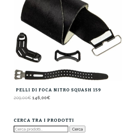
PELLI DI FOCA NITRO SQUASH 159
Il
Il
209,00
€
146,00
€
prezzo
prezzo
originale
attuale
era:
è:
CERCA TRA I PRODOTTI
209,00€.
146,00€.
Cerca:
Cerca