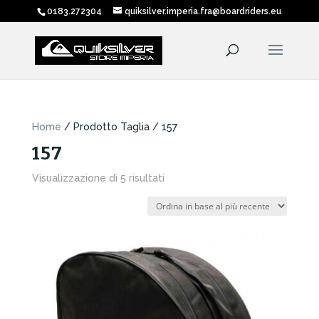
0183.272304
quiksilver.imperia.fra@boardriders.eu
Home
/ Prodotto Taglia / 157
157
Ordina
Visualizzazione di 5 risultati
in
base
al
più
recente