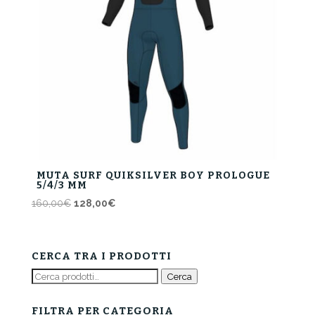
MUTA SURF QUIKSILVER BOY PROLOGUE
5/4/3 MM
Il
Il
160,00
€
128,00
€
prezzo
prezzo
originale
attuale
era:
è:
CERCA TRA I PRODOTTI
160,00€.
128,00€.
Cerca:
Cerca
FILTRA PER CATEGORIA