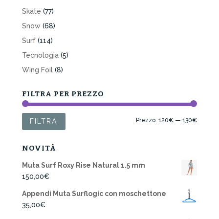
Skate
(77)
Snow
(68)
Surf
(114)
Tecnologia
(5)
Wing Foil
(8)
FILTRA PER PREZZO
Prezzo
Prezzo
Prezzo:
120€
—
130€
FILTRA
Min
Max
NOVITÀ
Muta Surf Roxy Rise Natural 1.5 mm
150,00
€
Appendi Muta Surflogic con moschettone
35,00
€